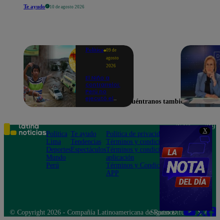
Te ayudo
10 de agosto 2026
Política
09 de
agosto
2026
El Niño a
contrarreloj:
Perú no
ejecutó el
Encuéntranos también en
58% de
acciones
para prevenir
inundaciones
Teléfono: 219
X
en puntos
Política
Te ayudo
Política de privacidad
1000
críticos de
Lima
Tendencias
Términos y condiciones
Av. San
ríos
Deportes
Espectáculos
Términos y condiciones
Felipe 968
Mundo
aplicación
Jesús María
Perú
Términos y Condiciones
APP
© Copyright 2026 - Compañía Latinoamericana de Radio Difusión S.A.
Síguenos