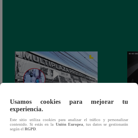
Usamos cookies para mejorar tu
experiencia.
Asesinan a comerciante ferretero dentro de
Joven
galería en San Juan de Lurigancho
Victo
Este sitio utiliza cookies para analizar el tráfico y personalizar
contenido. Si estás en la
Unión Europea
, tus datos se gestionarán
según el
RGPD
.