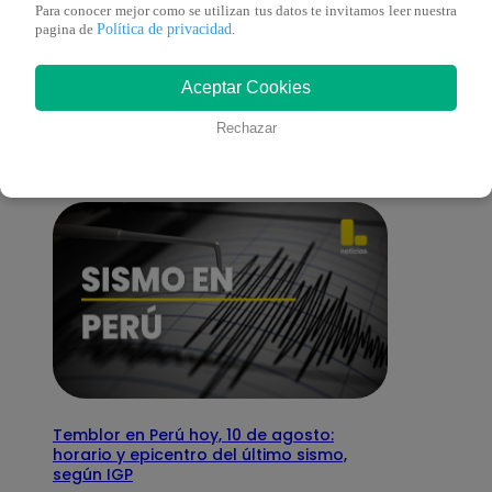
Para conocer mejor como se utilizan tus datos te invitamos leer nuestra
Política de privacidad
pagina de
.
También te puede
Aceptar Cookies
interesar
Rechazar
Temblor en Perú hoy, 10 de agosto:
horario y epicentro del último sismo,
según IGP