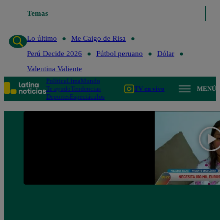
Temas
Lo último
Me Caigo de 
Lo último
Me Caigo de Risa
Perú Decide 2026
Fútbol peruano
Dólar
Valentina Valiente
Política
Lima
Mundo
Te ayudo
Tendencias
TV en vivo
MENÚ
Deportes
Espectáculos