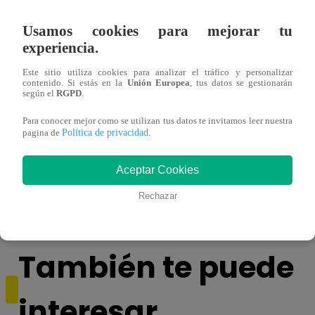
Usamos cookies para mejorar tu
experiencia.
Este sitio utiliza cookies para analizar el tráfico y personalizar
contenido. Si estás en la
Unión Europea
, tus datos se gestionarán
según el
RGPD
.
Para conocer mejor como se utilizan tus datos te invitamos leer nuestra
Política de privacidad
pagina de
.
Asesinan a comerciante ferretero dentro de
Joven
Aceptar Cookies
galería en San Juan de Lurigancho
Victo
Rechazar
También te puede
interesar