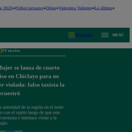
e 2026
Fútbol peruano
Dólar
Valentina Valiente
Lo último
Me Caigo 
TV en vivo
MENÚ
TV en vivo
ujer se lanza de cuarto
iso en Chiclayo para no
er violada: falso taxista la
ecuestró
a autoridad de la región en el norte
io con el sujeto luego de que este
cuestrara e intentara violar a la
ujer.