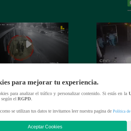
 es asesinada por su expareja en La
La Perla: Extorsio
ies para mejorar tu experiencia.
ria
panadería con clie
ookies para analizar el tráfico y personalizar contenido. Si estás en la
n según el
RGPD
.
como se utilizan tus datos te invitamos leer nuestra pagina de
Política de
nteresar
Aceptar Cookies