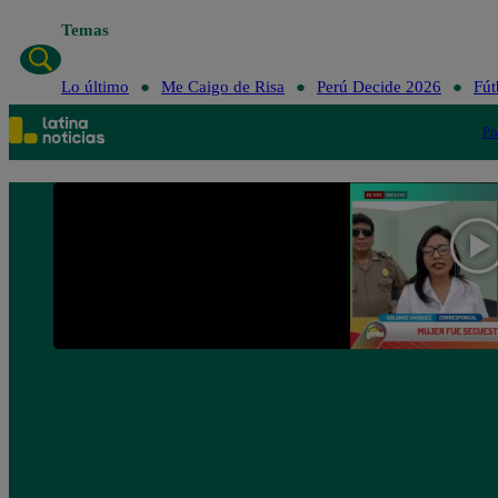
Temas
Lo último
Me Caigo de Risa
Perú Decide 2026
Fút
Po