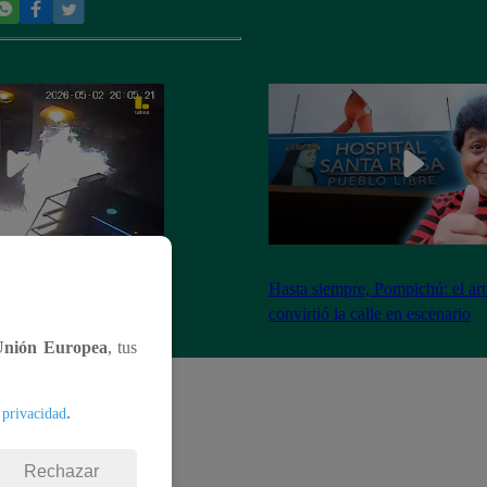
nadores incendian
Hasta siempre, Pompichú: el art
ntes adentro
convirtió la calle en escenario
Unión Europea
, tus
.
 privacidad
Rechazar