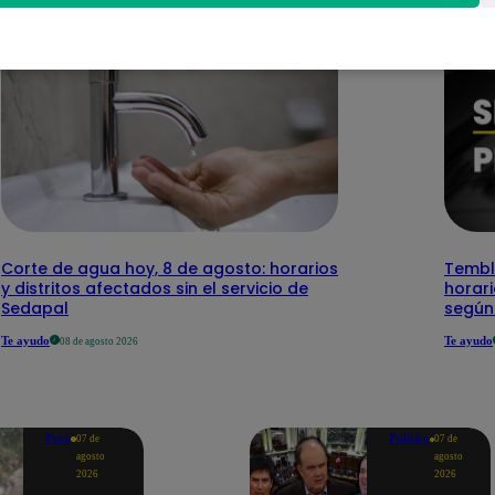
Corte de agua hoy, 8 de agosto: horarios
Temblo
y distritos afectados sin el servicio de
horari
Sedapal
según
Te ayudo
Te ayudo
08 de agosto 2026
Perú
Política
07 de
07 de
agosto
agosto
2026
2026