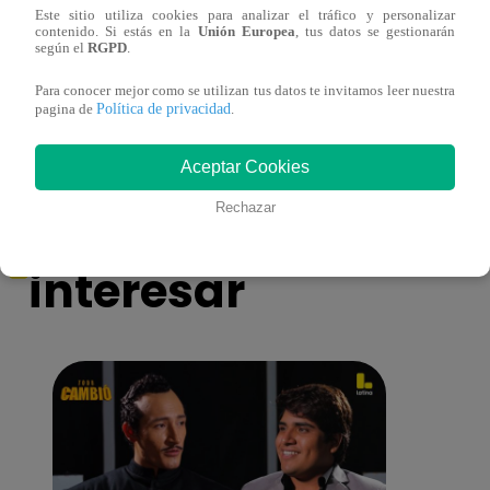
Este sitio utiliza cookies para analizar el tráfico y personalizar
contenido. Si estás en la
Unión Europea
, tus datos se gestionarán
según el
RGPD
.
Asesinan a comerciante ferretero dentro de
Joven
galería en San Juan de Lurigancho
Victo
Para conocer mejor como se utilizan tus datos te invitamos leer nuestra
Política de privacidad
pagina de
.
Aceptar Cookies
También te puede
Rechazar
interesar