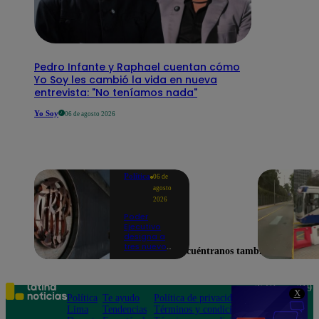
Pedro Infante y Raphael cuentan cómo
Yo Soy les cambió la vida en nueva
entrevista: "No teníamos nada"
Yo Soy
06 de agosto 2026
Política
06 de
agosto
2026
Poder
Ejecutivo
designa a
tres nuevos
Encuéntranos también en
directores
del Banco
Central de
Reserva:
Teléfono: 219
X
¿quiénes
Política
Te ayudo
Política de privacidad
1000
son?
Lima
Tendencias
Términos y condiciones
Av. San