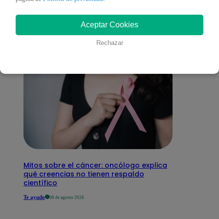
interesar
Aceptar Cookies
Rechazar
Mitos sobre el cáncer: oncólogo explica
qué creencias no tienen respaldo
científico
Te ayudo
08 de agosto 2026