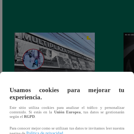
Asesinan a comerciante ferretero dentro de
Joven
Usamos cookies para mejorar tu
galería en San Juan de Lurigancho
Victo
experiencia.
Este sitio utiliza cookies para analizar el tráfico y personalizar
contenido. Si estás en la
Unión Europea
, tus datos se gestionarán
según el
RGPD
.
También te puede
Para conocer mejor como se utilizan tus datos te invitamos leer nuestra
Política de privacidad
pagina de
.