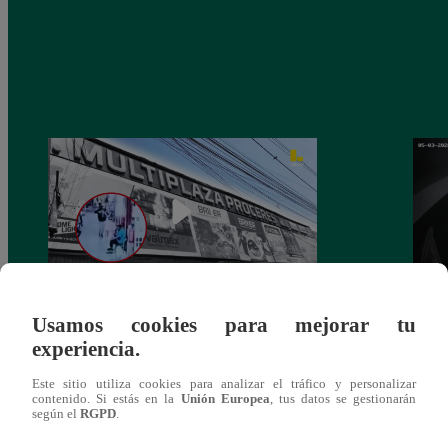
Usamos cookies para mejorar tu
Asesinan a comerciante ferretero dentro de
Joven
experiencia.
galería en San Juan de Lurigancho
Victo
Este sitio utiliza cookies para analizar el tráfico y personalizar
contenido. Si estás en la
Unión Europea
, tus datos se gestionarán
según el
RGPD
.