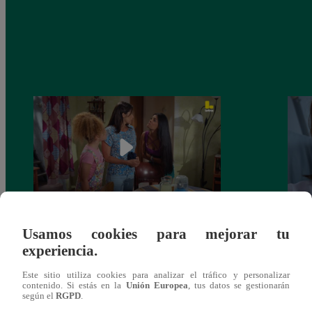
Valentina Valiente capítulo 44: Kathy y
Valen
Usamos cookies para mejorar tu
Jenny atan cabos sobre la relación entre
enfre
experiencia.
Elsa y Wilfredo!
abraz
Este sitio utiliza cookies para analizar el tráfico y personalizar
contenido. Si estás en la
Unión Europea
, tus datos se gestionarán
según el
RGPD
.