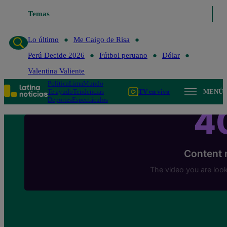
Temas
Lo último
Me Caigo de Risa
Perú Decide 
Lo último
Me Caigo de Risa
Perú Decide 2026
Fútbol peruano
Dólar
Valentina Valiente
Política
Lima
Mundo
Te ayudo
Tendencias
TV en vivo
MENÚ
Deportes
Espectáculos