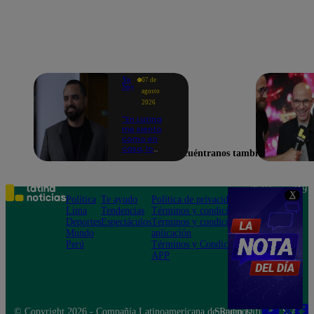
Yo
07 de
Soy
agosto
2026
"En Latina
me siento
como en
casa, lo
Encuéntranos también en
extrañaba":
Franco
Cabrera
emocionado
Teléfono: 219
X
por estreno
Política
Te ayudo
Política de privacidad
1000
de Yo Soy
Lima
Tendencias
Términos y condiciones
Av. San
2026
Deportes
Espectáculos
Términos y condiciones
Felipe 968
Mundo
aplicación
Jesús María
Perú
Términos y Condiciones
APP
© Copyright 2026 - Compañía Latinoamericana de Radio Difusión S.A.
Síguenos