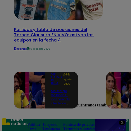
Partidos y tabla de posiciones del
Torneo Clausura EN VIVO: así van los
equipos en la fecha 4
Deportes
06 de agosto 2026
ME
06 de
CAIGO
agosto
DE
RISA
2026
Me Caigo
De Risa: El
inesperado
chiste de
Encuéntranos también en
tres actos
de Manuel
Gold que
hizo
Teléfono: 219
X
explotar a
Política
Te ayudo
Política de privacidad
1000
todo el set
Lima
Tendencias
Términos y condiciones
Av. San