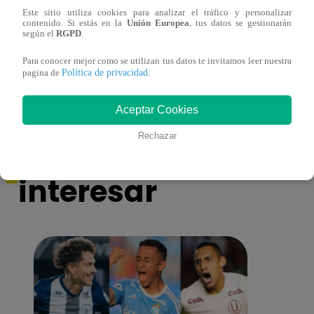
Este sitio utiliza cookies para analizar el tráfico y personalizar
contenido. Si estás en la
Unión Europea
, tus datos se gestionarán
según el
RGPD
.
Dr. Milagro – ver capítulo 15 completo
Dr. M
(online y español)
(onli
Para conocer mejor como se utilizan tus datos te invitamos leer nuestra
Política de privacidad
pagina de
.
Aceptar Cookies
También te puede
Rechazar
interesar