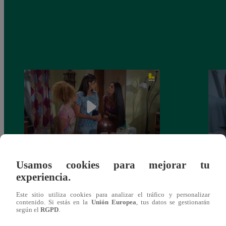
Usamos cookies para mejorar tu
Valentina Valiente capítulo 44: Kathy y
Valen
experiencia.
Jenny atan cabos sobre la relación entre
enfre
Elsa y Wilfredo!
abraz
Este sitio utiliza cookies para analizar el tráfico y personalizar
contenido. Si estás en la
Unión Europea
, tus datos se gestionarán
según el
RGPD
.