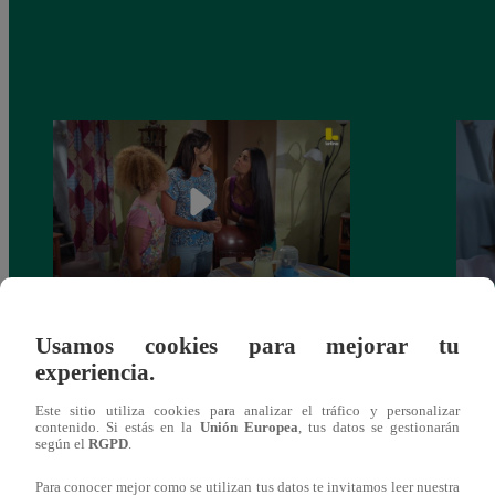
Valentina Valiente capítulo 44: Kathy y
Valen
Usamos cookies para mejorar tu
Jenny atan cabos sobre la relación entre
enfre
experiencia.
Elsa y Wilfredo!
abraz
Este sitio utiliza cookies para analizar el tráfico y personalizar
contenido. Si estás en la
Unión Europea
, tus datos se gestionarán
según el
RGPD
.
Para conocer mejor como se utilizan tus datos te invitamos leer nuestra