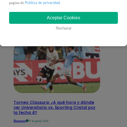
También te puede
Política de privacidad
pagina de
.
Aceptar Cookies
interesar
Rechazar
Torneo Clausura: ¿A qué hora y dónde
ver Universitario vs. Sporting Cristal por
la fecha 4?
Deportes
07 de agosto 2026