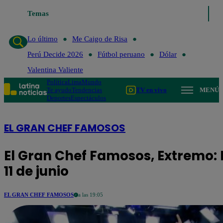
Lo último
Temas
Me Caigo de Risa
Perú Decide 2026
Fútbol peruano
Lo último
Me Caigo de Risa
Perú Decide 2026
Fútbol peruano
Dólar
Valentina Valiente
Política
Lima
Mundo
Te ayudo
Tendencias
TV en vivo
MENÚ
Deportes
Espectáculos
EL GRAN CHEF FAMOSOS
El Gran Chef Famosos, Extremo: 
11 de junio
EL GRAN CHEF FAMOSOS
a las 19:05