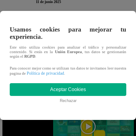
11 de junio 2025
En El Gran Chef Famosos,
Extremo
, ha llegado la hora 
Usamos cookies para mejorar tu
continuación, te presentamos la encuesta del miércoles 1
experiencia.
para participar. Recuerda que solo puedes votar
UNA vez
Este sitio utiliza cookies para analizar el tráfico y personalizar
contenido. Si estás en la
Unión Europea
, tus datos se gestionarán
según el
RGPD
.
Gracias por participar en la encuesta. ¡Tu opinión es MUY
Para conocer mejor como se utilizan tus datos te invitamos leer nuestra
Política de privacidad
pagina de
.
Mira AQUÍ el nuevo episodio de “El 
Aceptar Cookies
VIVO vía señal de Latina
Rechazar