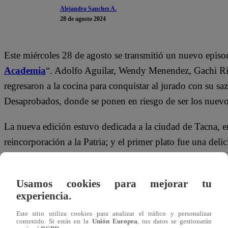
Alejandra Sanchez A.
28 de agosto 2024
Este miércoles 28 de agosto se transmitió un nuevo episo
Academia
“. Adolfo Aguilar, Wendy Menendez, Gachi Riv
regresaron a la cocina para conquistar al jurado con su s
Desaprobados, donde se ponen en riesgo de ser los nuevo
La nueva edición estuvo dedicada a la ciudad de Tacna, 
reincorporación a la Patria; y el primer plato fue una delic
cocina no demoró en mostrarse.
Por ejemplo,
Gachi Rivero PROMETIÓ que no renegar
Usamos cookies para mejorar tu
experiencia.
por su lado,
Vanessa Terkes y Christian Thorsen conti
aunque eso no evitó que
ella le reclame por el beso co
Este sitio utiliza cookies para analizar el tráfico y personalizar
contenido. Si estás en la
Unión Europea
, tus datos se gestionarán