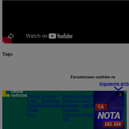
Tags:
El Gran Chef Famosos
El Gran Chef Famosos complet
El Gran Chef Famosos: La Academia
Encuéntranos también en
Siguiente artí
Teléfono: 219
X
Política
Te ayudo
Política de privacidad
1000
Lima
Tendencias
Términos y condiciones
Av. San
Deportes
Espectáculos
Términos y condiciones
Felipe 968
Mundo
aplicación
Jesús María
Perú
Términos y Condiciones
APP