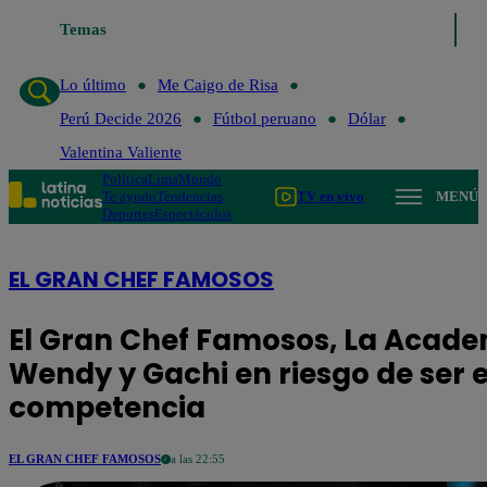
Temas
Lo último
Me Caigo de Risa
Perú 
Lo último
Me Caigo de Risa
Perú Decide 2026
Fútbol peruano
Dólar
Valentina Valiente
Política
Lima
Mundo
Te ayudo
Tendencias
TV en vivo
MENÚ
Deportes
Espectáculos
EL GRAN CHEF FAMOSOS
El Gran Chef Famosos, La Acade
Wendy y Gachi en riesgo de ser 
competencia
EL GRAN CHEF FAMOSOS
a las 22:55