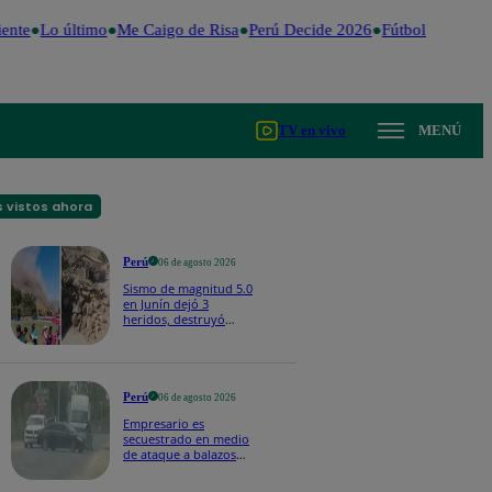
nte
Lo último
Me Caigo de Risa
Perú Decide 2026
Fútbol peruano
TV en vivo
MENÚ
 vistos ahora
Perú
06 de agosto 2026
Sismo de magnitud 5.0
en Junín dejó 3
heridos, destruyó
hogares y propició
desprendimientos
Perú
06 de agosto 2026
Empresario es
secuestrado en medio
de ataque a balazos
en Piura | VIDEO