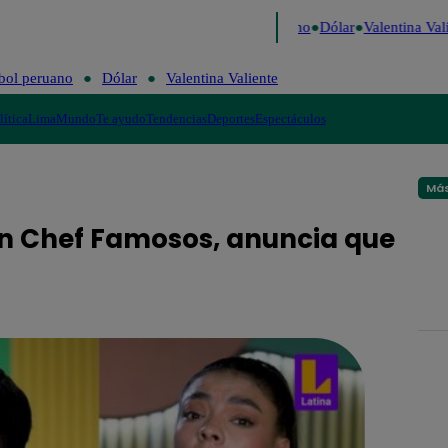
aigo de Risa
Perú Decide 2026
Fútbol peruano
Dólar
Valentina Valie
bol peruano
Dólar
Valentina Valiente
lítica
Lima
Mundo
Te ayudo
Tendencias
Deportes
Espectáculos
Más
an Chef Famosos, anuncia que