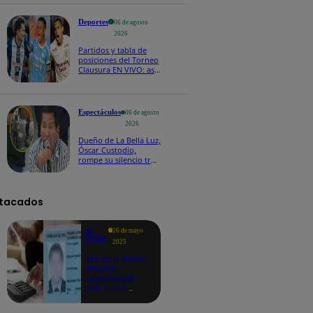
Deportes
06 de agosto
2026
Partidos y tabla de
posiciones del Torneo
Clausura EN VIVO: así
van los equipos en la
fecha 4
Espectáculos
06 de agosto
2026
Dueño de La Bella Luz,
Óscar Custodio,
rompe su silencio tras
denuncia de acoso de
Naldy Saldaña
tacados
Te
26 de mayo
ayudo
2025
Revisa si tienes
deudas
consultando
con tu DNI:
aquí los
detalles