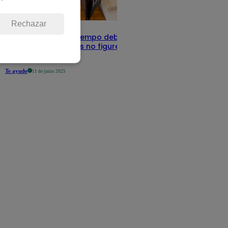
Rechazar
Infocorp: ¿Cuánto tiempo debe pasar
para que tus deudas no figuren en su
sistema?
Te ayudo
11 de junio 2025