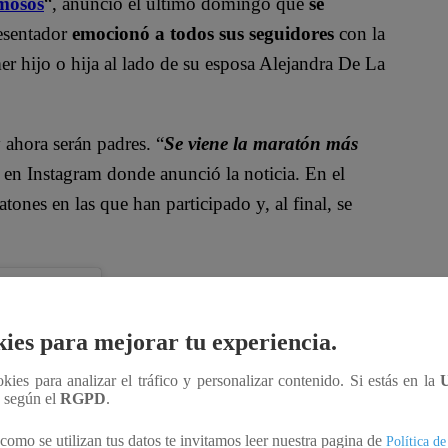
mosos
“, anunció el último domingo que
se
resentador
emocionó a todos sus seguidores
con la
r hijo o hija al lado de su esposa Alejandra De La
 ahora serán padres. “
Se viene la maratón más
z en Instagram donde anunció la noticia. En el
tones en las que han participado y, al final, se
ies para mejorar tu experiencia.
ookies para analizar el tráfico y personalizar contenido. Si estás en la
n según el
RGPD
.
como se utilizan tus datos te invitamos leer nuestra pagina de
Política de