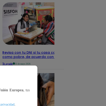
Revisa con tu DNI si tu casa califica
como pobre, de acuerdo con el Sisfoh
Te ayudo
25 de mayo 2026
Unión Europea
, tus
.
 privacidad