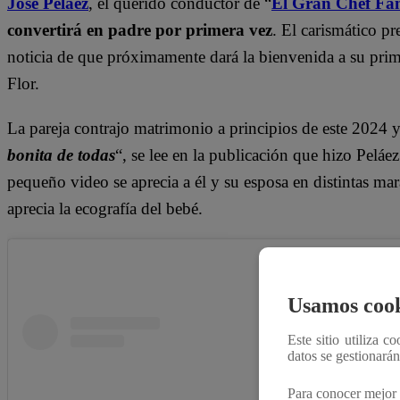
José Peláez
, el querido conductor de “
El Gran Chef Fa
convertirá en padre por primera vez
. El carismático p
noticia de que próximamente dará la bienvenida a su prime
Flor.
La pareja contrajo matrimonio a principios de este 2024 y
bonita de todas
“, se lee en la publicación que hizo Peláe
pequeño video se aprecia a él y su esposa en distintas mara
aprecia la ecografía del bebé.
Usamos cook
Este sitio utiliza c
datos se gestionará
Para conocer mejor 