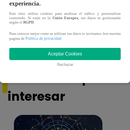
experiencia.
Este sitio utiliza cookies para analizar el tráfico y personalizar
contenido. Si estás en la
Unión Europea
, tus datos se gestionarán
según el
RGPD
.
¿Por qué Nelly Rossinelli se volvió viral
La ca
Para conocer mejor como se utilizan tus datos te invitamos leer nuestra
antes de Navidad?
conmo
Política de privacidad
pagina de
.
Aceptar Cookies
Rechazar
También te puede
interesar