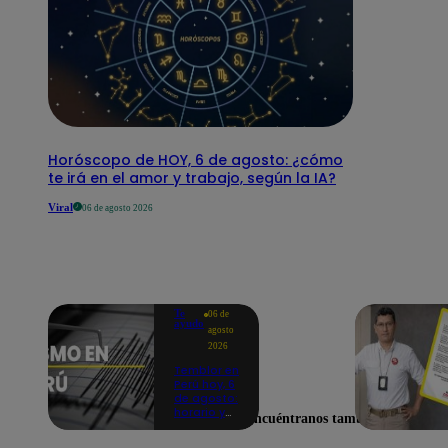
Horóscopo de HOY, 6 de agosto: ¿cómo
te irá en el amor y trabajo, según la IA?
Viral
06 de agosto 2026
Te
06 de
ayudo
agosto
2026
Temblor en
Perú hoy, 6
de agosto:
horario y
Encuéntranos también en
epicentro
del último