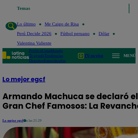
Temas
Lo último
Me Caigo de Risa
Perú 
Lo último
Me Caigo de Risa
Perú Decide 2026
Fútbol peruano
Dólar
Valentina Valiente
Política
Lima
Mundo
Te ayudo
Tendencias
TV en vivo
MENÚ
Deportes
Espectáculos
Lo mejor egcf
Armando Machuca se declaró el 
Gran Chef Famosos: La Revanch
Lo mejor egcf
a las 21:29