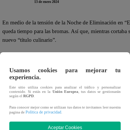
13 de enero 2024
En medio de la tensión de la Noche de Eliminación en 
queda tiempo para las bromas. Así que, mientras cortaba
nuevo “título culinario”.
“Yo merezco el título del mejor brunoisador de esta compe
actor en referencia a que -según su percepción- es el parti
Usamos cookies para mejorar tu
competencia.
experiencia.
Este sábado 13 de enero, se transmite la nueva Noche d
Este sitio utiliza cookies para analizar el tráfico y personalizar
contenido. Si estás en la
Unión Europea
, tus datos se gestionarán
Revancha”. Armando Machuca, Mayra Goñi, Mauricio Meso
según el
RGPD
.
para permanecer en la competencia culinaria de Latina. 
Para conocer mejor como se utilizan tus datos te invitamos leer nuestra
Política de privacidad
pagina de
.
Aceptar Cookies