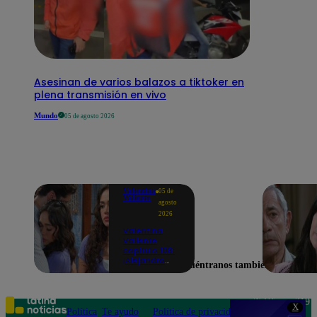
Asesinan de varios balazos a tiktoker en
plena transmisión en vivo
Mundo
05 de agosto 2026
Valentina
05 de
Valiente
agosto
2026
Valentina
Valiente
capítulo 108:
¡Alejandro
Encuéntranos también en
consuela a
Valentina con
un emotivo
regalo, pero
Teléfono: 219
X
ella termina
Política
Te ayudo
Política de privacidad
1000