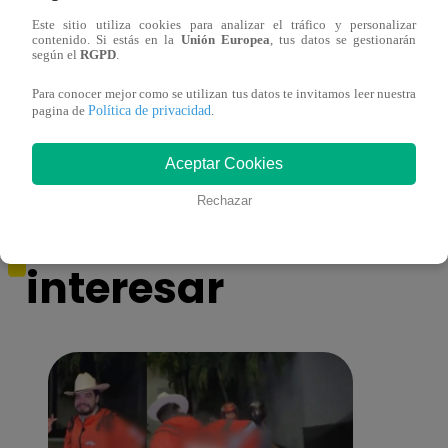
Este sitio utiliza cookies para analizar el tráfico y personalizar
contenido. Si estás en la
Unión Europea
, tus datos se gestionarán
¿Por qué Nelly Rossinelli se volvió viral
La ca
según el
RGPD
.
antes de Navidad?
conmo
Para conocer mejor como se utilizan tus datos te invitamos leer nuestra
Política de privacidad
pagina de
.
Aceptar Cookies
Rechazar
También te puede
interesar