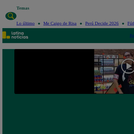
Temas
Lo último
Lo último
Me Caigo de Risa
Perú Decide 2026
Fút
Po