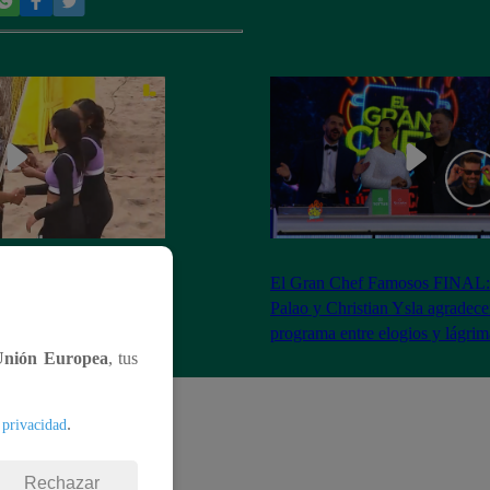
RA: José Peláez
El Gran Chef Famosos FINAL:
 se rapa tras la victoria
Palao y Christian Ysla agradece
AO
programa entre elogios y lágrim
Unión Europea
, tus
.
 privacidad
Rechazar