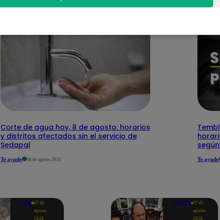
Corte de agua hoy, 8 de agosto: horarios
Temblo
y distritos afectados sin el servicio de
horari
Sedapal
según
Te ayudo
Te ayudo
08 de agosto 2026
Perú
Política
07 de
07 de
agosto
agosto
2026
2026