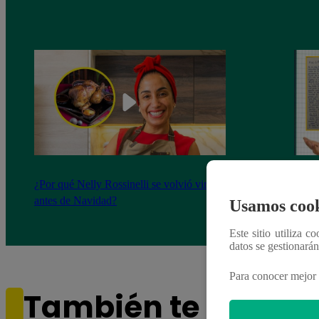
¿Por qué Nelly Rossinelli se volvió viral
La ca
antes de Navidad?
conmo
Usamos cook
Este sitio utiliza c
datos se gestionará
Para conocer mejor 
También te puede i