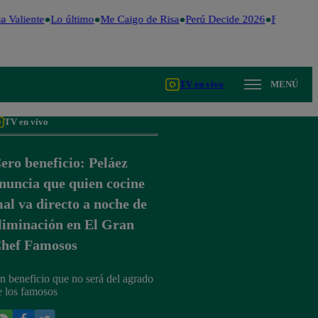
 Valiente
Lo último
Me Caigo de Risa
Perú Decide 2026
Fútbol per
TV en vivo
MENÚ
TV en vivo
ero beneficio: Peláez
nuncia que quien cocine
al va directo a noche de
liminación en El Gran
hef Famosos
n beneficio que no será del agrado
e los famosos