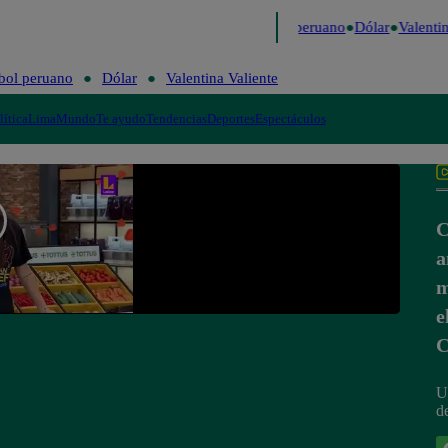
Me Caigo de Risa
Perú Decide 2026
Fútbol peruano
Dólar
Valentina
bol peruano
Dólar
Valentina Valiente
lítica
Lima
Mundo
Te ayudo
Tendencias
Deportes
Espectáculos
C
a
m
e
C
U
d