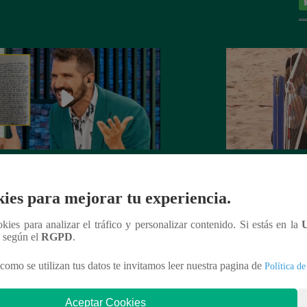
rta de despedida de José Peláez que
Hombre de PALAB
vió a los fans de “El Gran Chef”
cumple su apuesta y
ies para mejorar tu experiencia.
de STEVE PAL
ookies para analizar el tráfico y personalizar contenido. Si estás en la
n según el
RGPD
.
como se utilizan tus datos te invitamos leer nuestra pagina de
Política de
nteresar
Aceptar Cookies