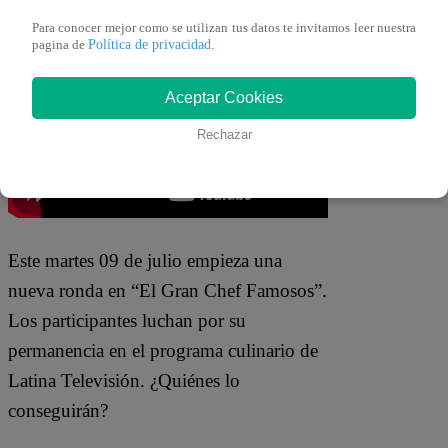
contemporáneo. Soy graduada en
Para conocer mejor como se utilizan tus datos te invitamos leer nuestra
jazz”
, aseguró.
Política de privacidad
pagina de
.
Aceptar Cookies
Rechazar
Este martes 09 de julio empieza una
nueva ronda en “El Gran Chef Famosos”.
Los participantes luchan por su
permanencia en el programa culinario de
Latina Televisión. ¿Quiénes lo
conseguirán?