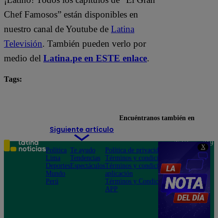
Chef Famosos” están disponibles en
nuestro canal de Youtube de
Latina
Televisión
. También pueden verlo por
medio del
Latina.pe en ESTE enlace
.
Tags:
destacada minuto
El Gran Chef Famosos
Encuéntranos también en
Siguiente artículo
Teléfono: 219
X
Política
Te ayudo
Política de privacidad
1000
Lima
Tendencias
Términos y condiciones
Av. San
Deportes
Espectáculos
Términos y condiciones
Felipe 968
Mundo
aplicación
Jesús María
Perú
Términos y Condiciones
APP