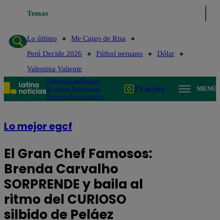
o de Risa
Temas
Perú Decide 2026
Fútbol peruano
Dólar
Valentina Valiente
Lo último
Me Caigo de Risa
Perú Decide 2026
Fútbol peruano
Dólar
Valentina Valiente
Política
Lima
Mundo
Te ayudo
Tendencias
TV en vivo
MENÚ
Deportes
Espectáculos
Lo mejor egcf
El Gran Chef Famosos:
Brenda Carvalho
SORPRENDE y baila al
ritmo del CURIOSO
silbido de Peláez