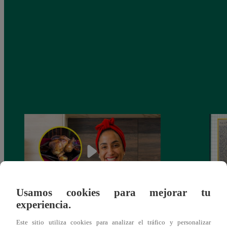
Usamos cookies para mejorar tu
experiencia.
¿Por qué Nelly Rossinelli se volvió viral
La ca
antes de Navidad?
conmo
Este sitio utiliza cookies para analizar el tráfico y personalizar