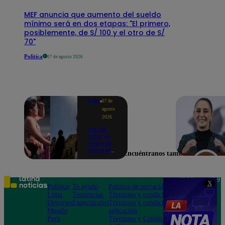
MEF anuncia que aumento del sueldo
mínimo será en dos etapas: "El primero,
posiblemente, de S/ 100 y el otro de S/
70"
Política
07 de agosto 2026
Lima
07 de
agosto
2026
Ola de
calor se
extiende
hasta el
Encuéntranos también en
lunes 10
de
agosto en
Lima y
Teléfono: 219
X
otras 16
Política
Te ayudo
Política de privacidad
1000
regiones
Lima
Tendencias
Términos y condiciones
Av. San
Deportes
Espectáculos
Términos y condiciones
Felipe 968
Mundo
aplicación
Jesús María
Perú
Términos y Condiciones