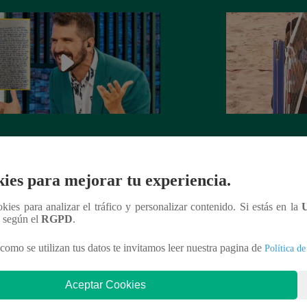
rta de despedida de José Peláez que
Hombre de PALAB
vió a los fans de “El Gran Chef”
cumple su apuesta y
de STEVE PAL
ies para mejorar tu experiencia.
ookies para analizar el tráfico y personalizar contenido. Si estás en la
n según el
RGPD
.
nteresar
como se utilizan tus datos te invitamos leer nuestra pagina de
Política de
Aceptar Cookies