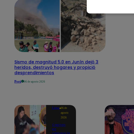
Sismo de magnitud 5.0 en Junín dejó 3
heridos, destruyó hogares y propició
desprendimientos
Perú
06 de agosto 2026
Lima
06 de
agosto
2026
Captan
en
cámara la