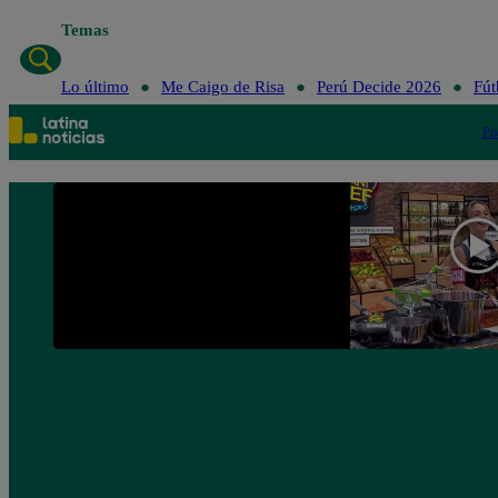
Temas
Lo último
Me 
Lo último
Me Caigo de Risa
Perú Decide 2026
Fút
Po