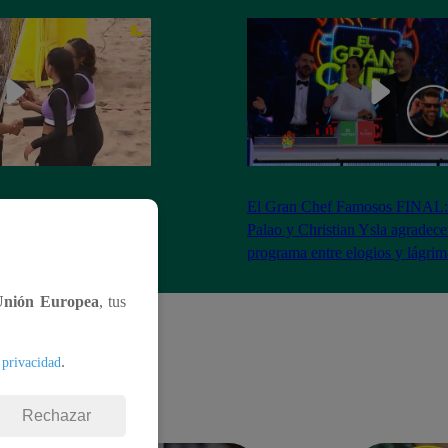
RA: José Peláez
El Gran Chef Famosos FINAL:
 se rapa tras la victoria
Palao y Christian Ysla agradece
AO
programa entre elogios y lágrim
Unión Europea
, tus
.
 privacidad
Rechazar