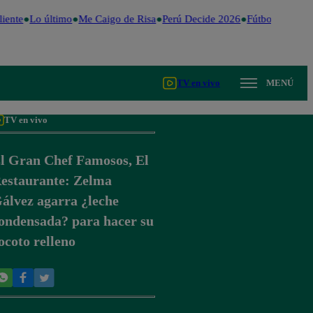
iente
Lo último
Me Caigo de Risa
Perú Decide 2026
Fútbol peruano
TV en vivo
MENÚ
TV en vivo
l Gran Chef Famosos, El
estaurante: Zelma
álvez agarra ¿leche
ondensada? para hacer su
ocoto relleno