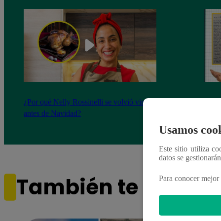
¿Por qué Nelly Rossinelli se volvió viral
La ca
antes de Navidad?
conmo
Usamos cook
Este sitio utiliza c
datos se gestionará
También te puede i
Para conocer mejor 