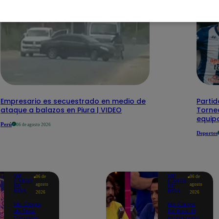
Empresario es secuestrado en medio de
Partid
ataque a balazos en Piura | VIDEO
Torneo
equipo
Perú
06 de agosto 2026
Deportes
ME
ME
06 de
06 de
CAIGO
CAIGO
agosto
agosto
DE
DE
RISA
RISA
2026
2026
Me Caigo
Me Caigo
de Risa:
De Risa: El
Encuesta
inesperado