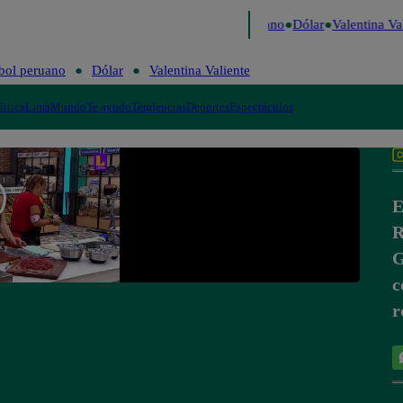
Caigo de Risa
Perú Decide 2026
Fútbol peruano
Dólar
Valentina Val
bol peruano
Dólar
Valentina Valiente
lítica
Lima
Mundo
Te ayudo
Tendencias
Deportes
Espectáculos
E
R
G
c
r