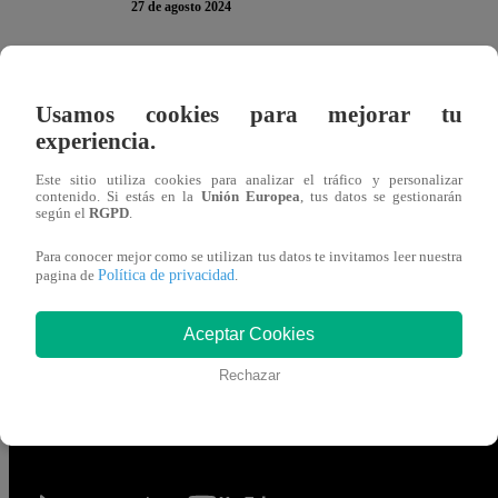
27 de agosto 2024
Giacomo Bocchio no quedó nada contento con el segundo 
Usamos cookies para mejorar tu
séptimo ciclo de competencia en “
El Gran Chef Famoso
experiencia.
El chef peruano probó el chaufa de quinua con pollo de Ca
Este sitio utiliza cookies para analizar el tráfico y personalizar
contenido. Si estás en la
Unión Europea
, tus datos se gestionarán
textura. No está feo. Pero no es un chaufa. Es un plato 
según el
RGPD
.
Pero no me lleva al mundo de un chaufa clásico. Bueno
Para conocer mejor como se utilizan tus datos te invitamos leer nuestra
Política de privacidad
pagina de
.
Al escuchar el comentario, Carlos respondió esto en el co
hagamos chaufa criollo ya sé”.
Aceptar Cookies
Rechazar