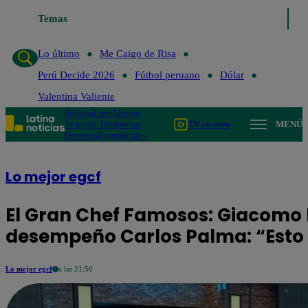
Temas
Lo último
Me Caigo de Risa
Perú Decide 20
Lo último
Me Caigo de Risa
Perú Decide 2026
Fútbol peruano
Dólar
Valentina Valiente
Política
Lima
Mundo
Te ayudo
Tendencias
TV en vivo
MENÚ
Deportes
Espectáculos
Lo mejor egcf
El Gran Chef Famosos: Giacomo 
desempeño Carlos Palma: “Esto 
Lo mejor egcf
a las 21:56