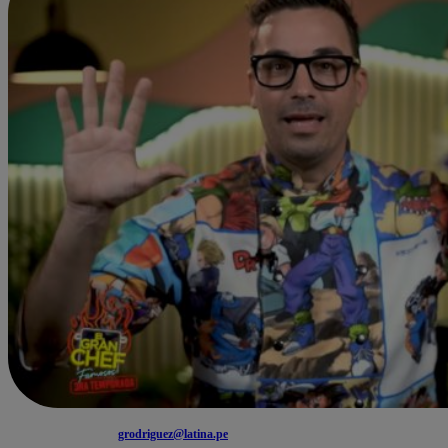
grodriguez@latina.pe