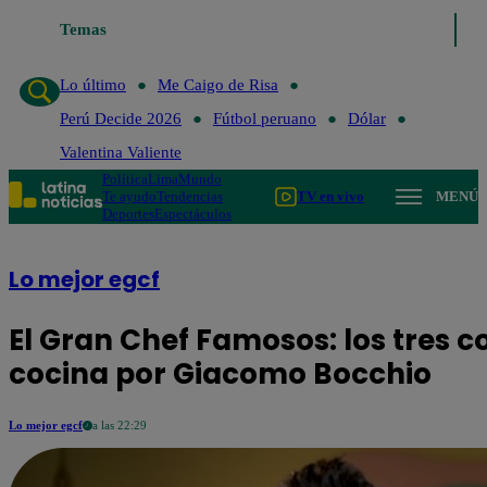
Temas
Lo último
Me Caigo de Risa
Perú Decide 2026
Fútbol 
Lo último
Me Caigo de Risa
Perú Decide 2026
Fútbol peruano
Dólar
Valentina Valiente
Política
Lima
Mundo
Te ayudo
Tendencias
TV en vivo
MENÚ
Deportes
Espectáculos
Lo mejor egcf
El Gran Chef Famosos: los tres c
cocina por Giacomo Bocchio
Lo mejor egcf
a las 22:29