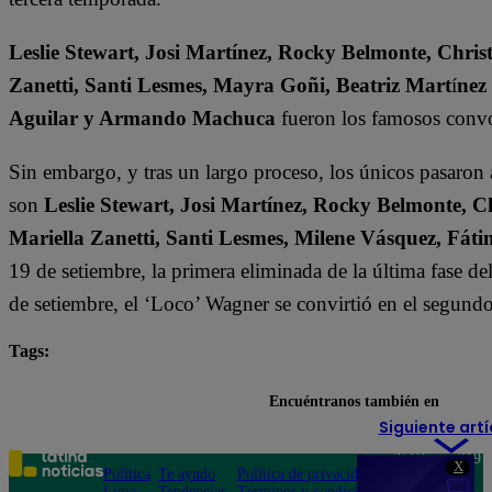
Leslie Stewart, Josi Martínez, Rocky Belmonte, Christ
Zanetti, Santi Lesmes, Mayra Goñi, Beatriz Mart
í
nez
Aguilar y Armando Machuca
fueron los famosos convo
Sin embargo, y tras un largo proceso, los únicos pasaron
son
Leslie Stewart, Josi Martínez, Rocky Belmonte, Ch
Mariella Zanetti, Santi Lesmes, Milene Vásquez, F
19 de setiembre, la primera eliminada de la última fase d
de setiembre, el ‘Loco’ Wagner se convirtió en el segund
Tags:
destacada minuto
El Gran Chef Famosos
Encuéntranos también en
Siguiente artí
Teléfono: 219
X
Política
Te ayudo
Política de privacidad
1000
Lima
Tendencias
Términos y condiciones