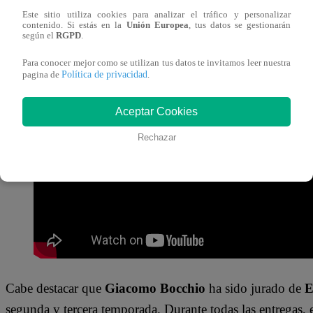
El Gran Chef Famosos
destacó que siempre debe haber 
Este sitio utiliza cookies para analizar el tráfico y personalizar
contenido. Si estás en la
Unión Europea
, tus datos se gestionarán
cocinar de la mejor forma y de todas las formas. Los tips 
según el
RGPD
.
siguientes:
Para conocer mejor como se utilizan tus datos te invitamos leer nuestra
Política de privacidad
pagina de
.
Estabilidad de la tabla
Orden en la cocina
Aceptar Cookies
Tipo de corte y cuidado
Rechazar
Cabe destacar que
Giacomo Bocchio
ha sido jurado de
E
segunda y tercera temporada. Durante todas las entregas, 