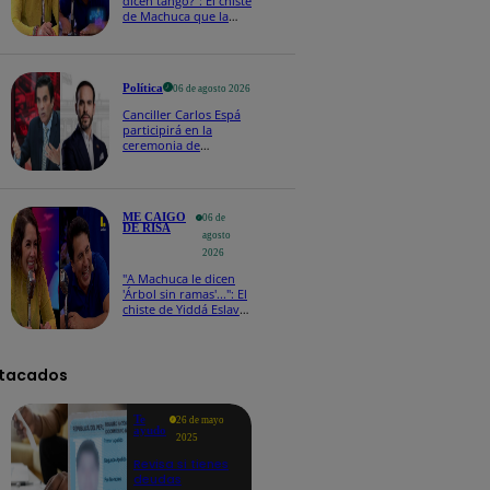
dicen tango?": El chiste
de Machuca que la
hizo reaccionar así en
Me caigo de risa
Política
06 de agosto 2026
Canciller Carlos Espá
participirá en la
ceremonia de
posesión presidencial
de Abelardo de la
Espriella en Colombia
ME CAIGO
06 de
DE RISA
agosto
2026
"A Machuca le dicen
'Árbol sin ramas'...": El
chiste de Yiddá Eslava
que hizo explotar de
risa a todos
tacados
Te
26 de mayo
ayudo
2025
Revisa si tienes
deudas