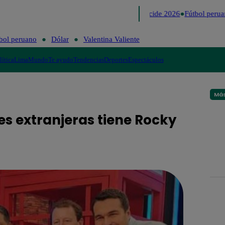
Lo último
Me Caigo de Risa
Perú Decide 2026
Fútbol peruan
bol peruano
Dólar
Valentina Valiente
lítica
Lima
Mundo
Te ayudo
Tendencias
Deportes
Espectáculos
Más
es extranjeras tiene Rocky