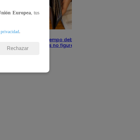
Unión Europea
, tus
.
 privacidad
Infocorp: ¿Cuánto tiempo debe pasar
para que tus deudas no figuren en su
Rechazar
sistema?
Te ayudo
11 de junio 2025