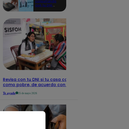
consultando
con tu DNI:
aquí los
detalles
Revisa con tu DNI si tu casa califica
como pobre, de acuerdo con el Sisfoh
Te ayudo
25 de mayo 2026