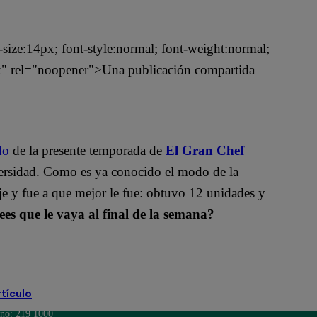
t-size:14px; font-style:normal; font-weight:normal;
nk" rel="noopener">Una publicación compartida
do
de la presente temporada de
El Gran Chef
versidad. Como es ya conocido el modo de la
je y fue a que mejor le fue: obtuvo 12 unidades y
es que le vaya al final de la semana?
 Belmonte
rtículo
ono: 219 1000