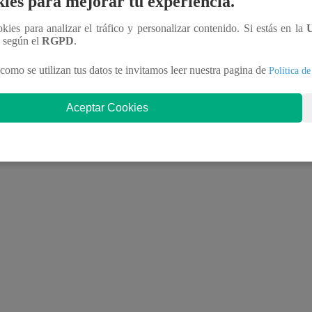
ies para mejorar tu experiencia.
ookies para analizar el tráfico y personalizar contenido. Si estás en la
n según el
RGPD
.
; text-align:center; text-decoration:none;
como se utilizan tus datos te invitamos leer nuestra pagina de
Política de
Aceptar Cookies