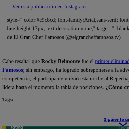
Ver esta publicación en Instagram
style=" color:#c9c8cd; font-family:Arial,sans-serif; fon
line-height:17px; text-decoration:none;" target="_bla
de El Gran Chef Famosos (@elgrancheffamosos.tv)
Cabe resaltar que
Rocky Belmonte
fue el
primer elimina
Famosos
; sin embargo, ha logrado sobreponerse a la ad
competencia, el participante volvió esta noche al Repecha
lidera hasta el momento la tabla de posiciones.
¿Cómo cre
Tags:
destacada minuto
El Gran Chef Famosos
Rocky
Siguiente a
Teléf