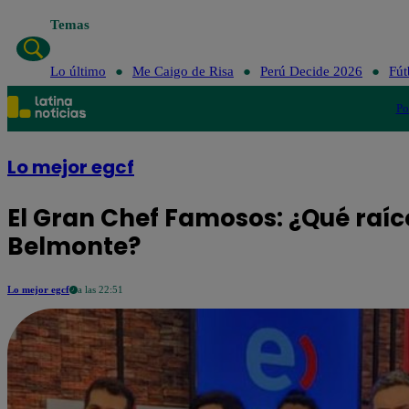
Temas
Lo último
Me Caigo de Risa
Perú Decide 2026
Fút
Po
Lo mejor egcf
El Gran Chef Famosos: ¿Qué raíc
Belmonte?
Lo mejor egcf
a las 22:51