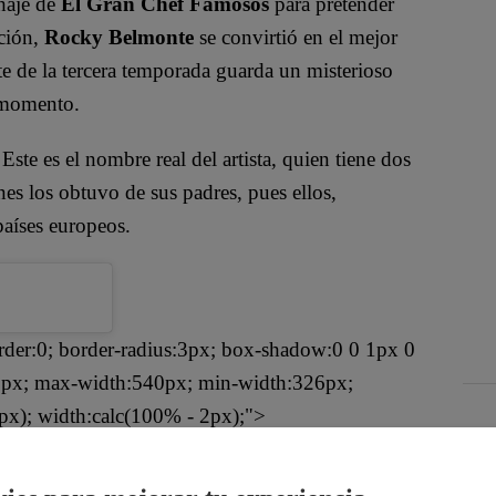
haje de
El Gran Chef Famosos
para pretender
ición,
Rocky Belmonte
se convirtió en el mejor
nte de la tercera temporada guarda un misterioso
l momento.
 Este es el nombre real del artista, quien tiene dos
nes los obtuvo de sus padres, pues ellos,
países europeos.
rder:0; border-radius:3px; box-shadow:0 0 1px 0
: 1px; max-width:540px; min-width:326px;
px); width:calc(100% - 2px);">