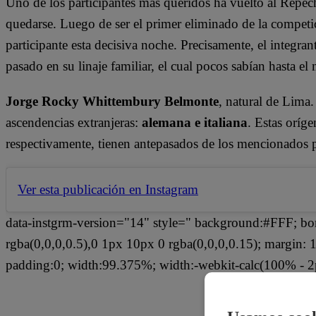
Uno de los participantes más queridos ha vuelto al Repec
quedarse. Luego de ser el primer eliminado de la compet
participante esta decisiva noche. Precisamente, el integra
pasado en su linaje familiar, el cual pocos sabían hasta e
Jorge Rocky Whittembury Belmonte
, natural de Lima.
ascendencias extranjeras:
alemana e italiana
. Estas oríge
respectivamente, tienen antepasados de los mencionados 
Ver esta publicación en Instagram
data-instgrm-version="14" style=" background:#FFF; bo
rgba(0,0,0,0.5),0 1px 10px 0 rgba(0,0,0,0.15); margin
padding:0; width:99.375%; width:-webkit-calc(100% - 2