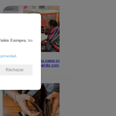
detalles
Unión Europea
, tus
.
 privacidad
Revisa con tu DNI si tu casa califica
como pobre, de acuerdo con el Sisfoh
Rechazar
Te ayudo
25 de mayo 2026