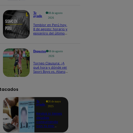
Te
08 de agosto
ayudo
2026
Temblor en Perú hoy,
8 de agosto: horario y
epicentro del último
sismo, según IGP
Deportes
08 de agosto
2026
Torneo Clausura: ¿A
qué hora y dónde ver
Sport Boys vs. Alianza
Lima por la fecha 4?
tacados
Te
26 de mayo
ayudo
2025
Revisa si tienes
deudas
consultando
con tu DNI:
aquí los