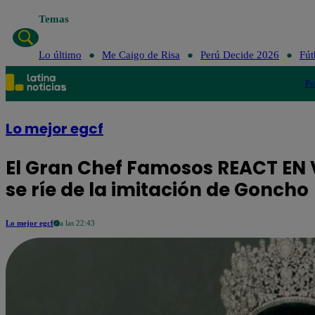
Temas
Lo último
Me Caigo
Lo último
Me Caigo de Risa
Perú Decide 2026
Fút
Po
Lo mejor egcf
El Gran Chef Famosos REACT EN 
se ríe de la imitación de Goncho
Lo mejor egcf
a las 22:43