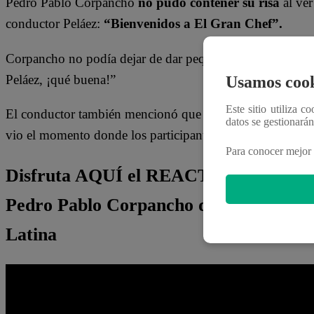
Pedro Pablo Corpancho
no pudo contener su risa
al ver
conductor Peláez:
“Bienvenidos a El Gran Chef”.
Corpancho no podía dejar de dar pequeños golpes a la me
Peláez, ¡qué buena!”
Usamos cook
Este sitio utiliza c
El conductor también mencionó que
“Goncho y Andrés 
datos se gestionará
vio el momento donde los participantes intercambian su 
Para conocer mejor 
Disfruta AQUÍ el REACT EN VIVO de 
Pedro Pablo Corpancho de este miércol
Latina