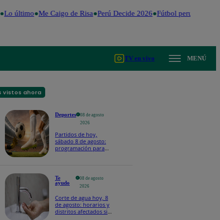
Lo último
Me Caigo de Risa
Perú Decide 2026
Fútbol peruano
Dóla
TV en vivo
MENÚ
 vistos ahora
Deportes
08 de agosto
2026
Partidos de hoy,
sábado 8 de agosto:
programación para
ver fútbol EN VIVO
Te
08 de agosto
ayudo
2026
Corte de agua hoy, 8
de agosto: horarios y
distritos afectados sin
el servicio de Sedapal