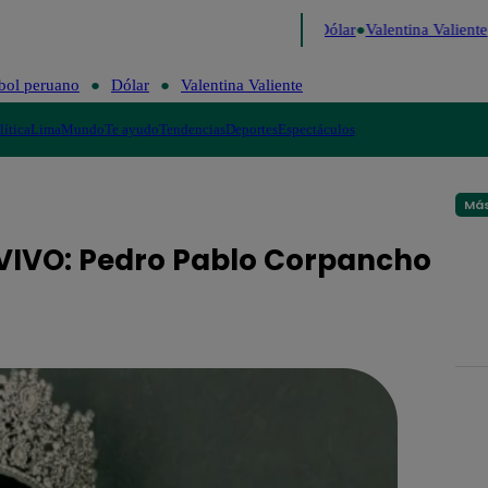
 de Risa
Perú Decide 2026
Fútbol peruano
Dólar
Valentina Valiente
bol peruano
Dólar
Valentina Valiente
lítica
Lima
Mundo
Te ayudo
Tendencias
Deportes
Espectáculos
Más
VIVO: Pedro Pablo Corpancho