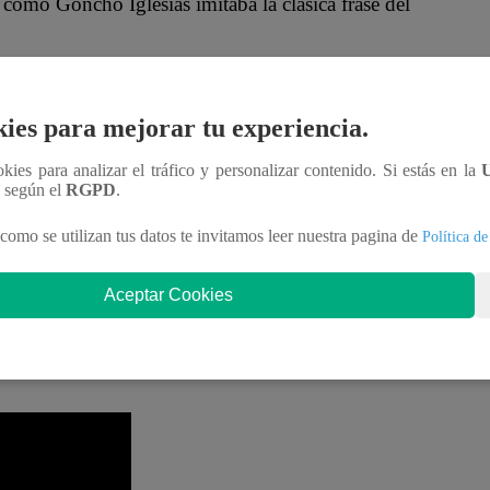
 como Goncho Iglesias imitaba la clásica frase del
sa y solo pudo decir: “Goncho tratando de ser
ies para mejorar tu experiencia.
ookies para analizar el tráfico y personalizar contenido. Si estás en la
Salas tienen un parecido”
y lo confirmó cuando
n según el
RGPD
.
ropa.
como se utilizan tus datos te invitamos leer nuestra pagina de
Política de
“El Gran Chef Famosos” con
Aceptar Cookies
es 11 de junio vía YouTube de