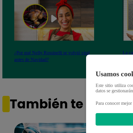
¿Por qué Nelly Rossinelli se volvió viral
La ca
antes de Navidad?
conmo
Usamos cook
Este sitio utiliza c
datos se gestionará
También te puede i
Para conocer mejor 