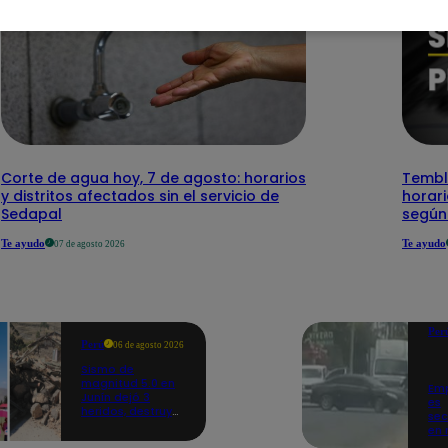
Corte de agua hoy, 7 de agosto: horarios
Temblo
y distritos afectados sin el servicio de
horari
Sedapal
según
Te ayudo
Te ayudo
07 de agosto 2026
Per
Perú
06 de agosto 2026
Sismo de
magnitud 5.0 en
Emp
Junín dejó 3
es
heridos, destruyó
sec
hogares y
en 
propició
at