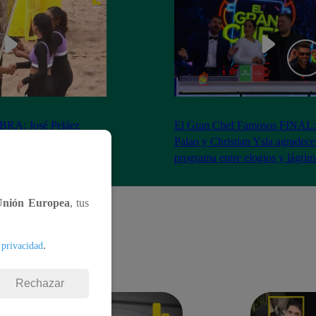
RA: José Peláez
El Gran Chef Famosos FINAL:
 se rapa tras la victoria
Palao y Christian Ysla agradece
AO
programa entre elogios y lágrim
Unión Europea
, tus
.
 privacidad
Rechazar