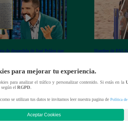
rta de despedida de José Peláez que
Hombre de PALAB
vió a los fans de “El Gran Chef”
cumple su apuesta y
de STEVE PAL
ies para mejorar tu experiencia.
ookies para analizar el tráfico y personalizar contenido. Si estás en la
n según el
RGPD
.
nteresar
como se utilizan tus datos te invitamos leer nuestra pagina de
Política de
Aceptar Cookies