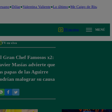
ruano
Dólar
Valentina Valiente
Lo último
Me Caigo de Risa
Perú De
TV en vivo
MENÚ
TV en vivo
l Gran Chef Famosos x2:
avier Masías advierte que
as papas de las Aguirre
odrían malograr su causa