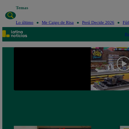
Temas
Lo último
Me Caigo de Risa
Perú Decide 2026
Fút
Po