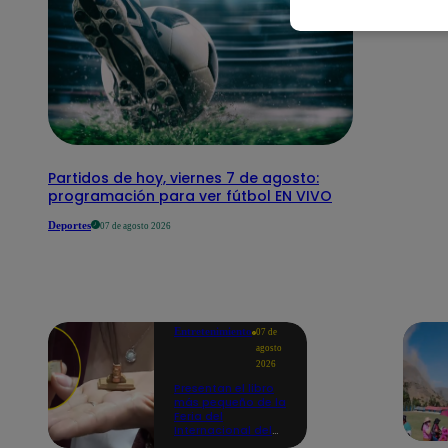
Partidos de hoy, viernes 7 de agosto:
programación para ver fútbol EN VIVO
Deportes
07 de agosto 2026
Entretenimiento
07 de
agosto
2026
Presentan el libro
más pequeño de la
Feria del
Internacional del
Libro de Lima: mide