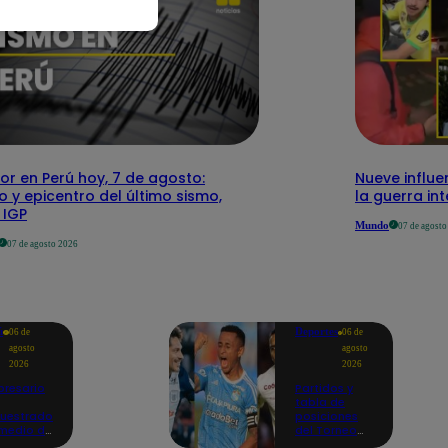
r en Perú hoy, 7 de agosto:
Nueve influe
o y epicentro del último sismo,
la guerra in
 IGP
Mundo
07 de agost
07 de agosto 2026
ú
Deportes
06 de
06 de
agosto
agosto
2026
2026
resario
Partidos y
tabla de
uestrado
posiciones
medio de
del Torneo
Encuéntranos también en
aque a
Clausura EN