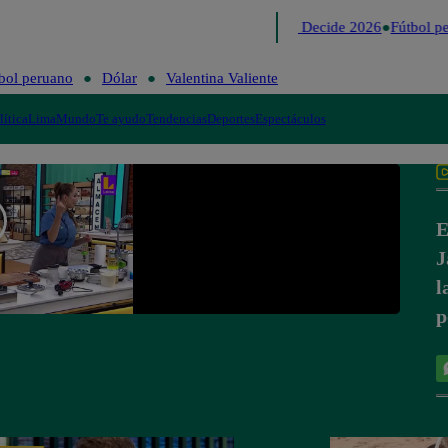
Lo último
Me Caigo de Risa
Perú Decide 2026
Fútbol pe
bol peruano
Dólar
Valentina Valiente
lítica
Lima
Mundo
Te ayudo
Tendencias
Deportes
Espectáculos
E
J
l
p