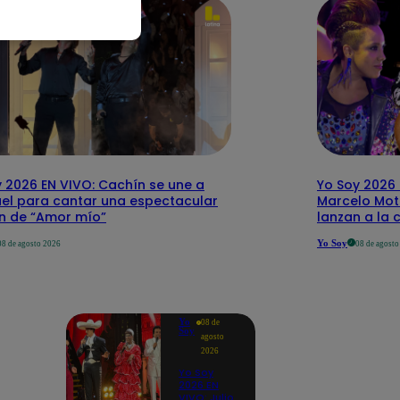
 2026 EN VIVO: Cachín se une a
Yo Soy 2026 
el para cantar una espectacular
Marcelo Mott
ón de “Amor mío”
lanzan a la 
Yo Soy
08 de agosto 2026
08 de agost
Yo
08 de
Soy
agosto
2026
Yo Soy
2026 EN
VIVO: Julio