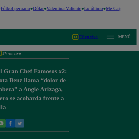
Fútbol peruano
Dólar
Valentina Valiente
Lo último
Me Caigo de Risa
TV en vivo
MENÚ
TV en vivo
l Gran Chef Famosos x2:
ota Benz llama “dolor de
abeza” a Angie Arizaga,
ero se acobarda frente a
lla