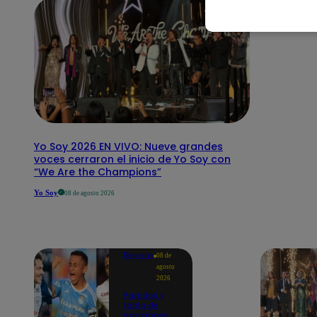
Yo Soy 2026 EN VIVO: Nueve grandes
voces cerraron el inicio de Yo Soy con
“We Are the Champions”
Yo Soy
08 de agosto 2026
Deportes
08 de
agosto
2026
Partidos y
tabla de
posiciones