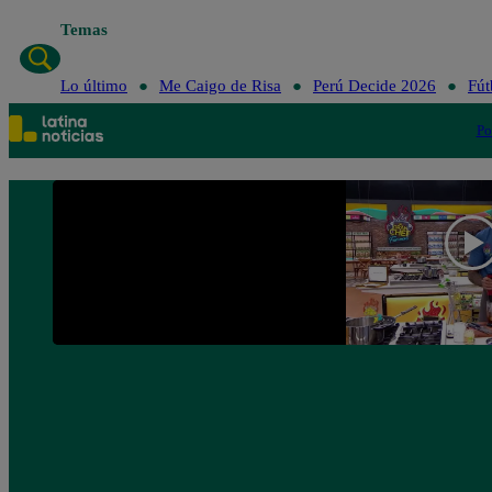
Temas
Lo último
Me Caigo de Risa
Perú Decide 2026
Fút
Po