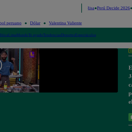
Lo último
Me Caigo de Risa
Perú Decide 2026
bol peruano
Dólar
Valentina Valiente
lítica
Lima
Mundo
Te ayudo
Tendencias
Deportes
Espectáculos
E
J
c
p
e