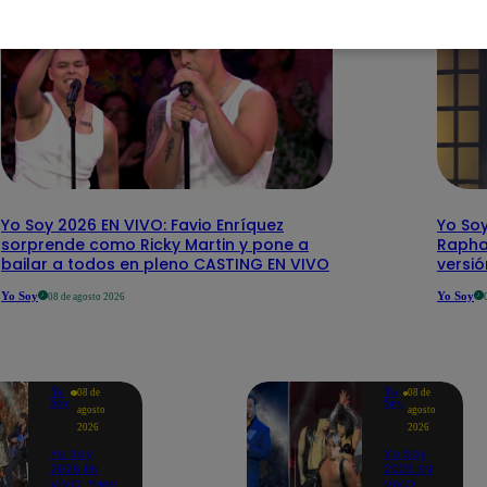
Yo Soy 2026 EN VIVO: Favio Enríquez
Yo Soy
sorprende como Ricky Martin y pone a
Rapha
bailar a todos en pleno CASTING EN VIVO
versi
Yo Soy
Yo Soy
08 de agosto 2026
Yo
Yo
08 de
08 de
Soy
Soy
agosto
agosto
2026
2026
Yo Soy
Yo Soy
2026 EN
2026 EN
VIVO: “Hey
VIVO: