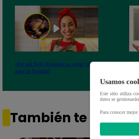
¿Por qué Nelly Rossinelli se volvió viral
La ca
antes de Navidad?
conmo
Usamos cook
Este sitio utiliza c
datos se gestionará
También te puede i
Para conocer mejor 