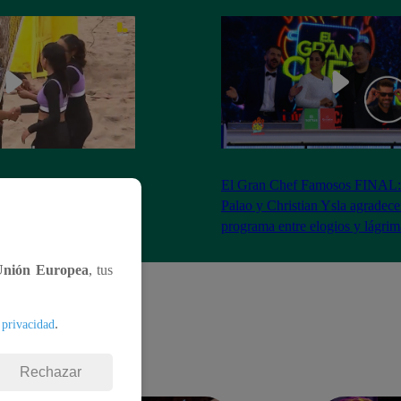
RA: José Peláez
El Gran Chef Famosos FINAL:
 se rapa tras la victoria
Palao y Christian Ysla agradece
AO
programa entre elogios y lágrim
Unión Europea
, tus
.
 privacidad
Rechazar