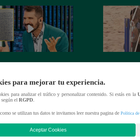
rta de despedida de José Peláez que
Hombre de PALAB
vió a los fans de “El Gran Chef”
cumple su apuesta y
de STEVE PAL
ies para mejorar tu experiencia.
ookies para analizar el tráfico y personalizar contenido. Si estás en la
n según el
RGPD
.
nteresar
como se utilizan tus datos te invitamos leer nuestra pagina de
Política de
Aceptar Cookies