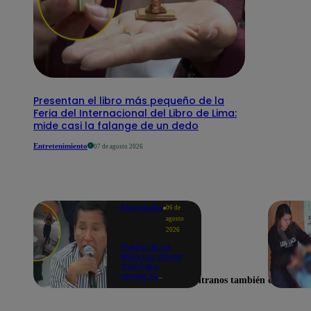
Presentan el libro más pequeño de la
Feria del Internacional del Libro de Lima:
mide casi la falange de un dedo
Entretenimiento
07 de agosto 2026
Espectáculos
06 de
agosto
2026
Dueño de La
Bella Luz, Óscar
Custodio,
rompe su
Encuéntranos también en
silencio tras
denuncia de
acoso de Naldy