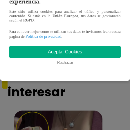
experiencia.
Este sitio utiliza cookies para analizar el tráfico y personalizar
contenido. Si estás en la
Unión Europea
, tus datos se gestionarán
según el
RGPD
.
¿Por qué Nelly Rossinelli se volvió viral
La ca
antes de Navidad?
conmo
Para conocer mejor como se utilizan tus datos te invitamos leer nuestra
Política de privacidad
pagina de
.
Aceptar Cookies
Rechazar
También te puede
interesar