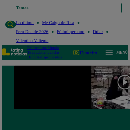
Lo último
Temas
Me Caigo de Risa
Perú Decide 2026
Fútbol peruano
Lo último
Me Caigo de Risa
Perú Decide 2026
Fútbol peruano
Dólar
Valentina Valiente
Política
Lima
Mundo
Te ayudo
Tendencias
TV en vivo
MENÚ
Deportes
Espectáculos