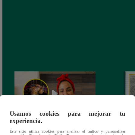
Usamos cookies para mejorar tu
experiencia.
¿Por qué Nelly Rossinelli se volvió viral
La ca
Este sitio utiliza cookies para analizar el tráfico y personalizar