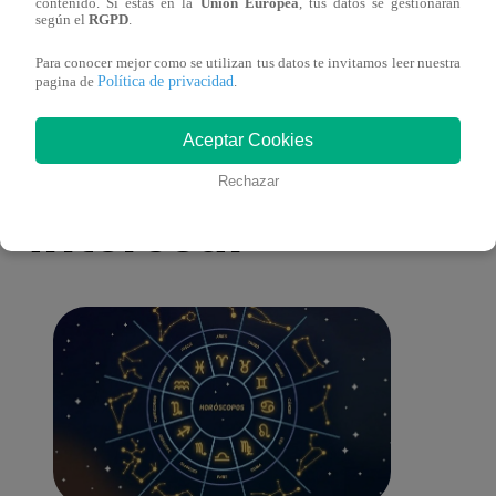
antes de Navidad?
conmo
contenido. Si estás en la
Unión Europea
, tus datos se gestionarán
según el
RGPD
.
Para conocer mejor como se utilizan tus datos te invitamos leer nuestra
Política de privacidad
pagina de
.
Aceptar Cookies
También te puede
Rechazar
interesar