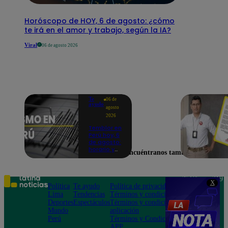
Horóscopo de HOY, 6 de agosto: ¿cómo
te irá en el amor y trabajo, según la IA?
Viral
06 de agosto 2026
Te
06 de
ayudo
agosto
2026
Temblor en
Perú hoy, 6
de agosto:
horario y
Encuéntranos también en
epicentro
del último
sismo,
según IGP
Teléfono: 219
X
Política
Te ayudo
Política de privacidad
1000
Lima
Tendencias
Términos y condiciones
Av. San
Deportes
Espectáculos
Términos y condiciones
Felipe 968
Mundo
aplicación
Jesús María
Perú
Términos y Condiciones
APP