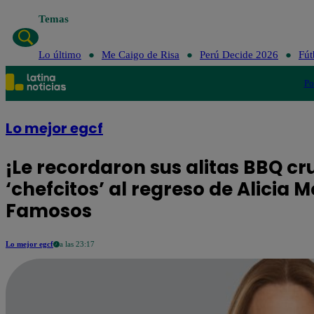
Temas
Lo último
Me Caigo de Risa
Perú Decide 2026
Fút
Po
Lo mejor egcf
¡Le recordaron sus alitas BBQ cr
‘chefcitos’ al regreso de Alicia 
Famosos
Lo mejor egcf
a las 23:17