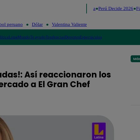
Lo último
Me Caigo de Risa
Perú Decide 2026
Fútb
bol peruano
Dólar
Valentina Valiente
lítica
Lima
Mundo
Te ayudo
Tendencias
Deportes
Espectáculos
Más
udas!: Así reaccionaron los
Mercado a El Gran Chef