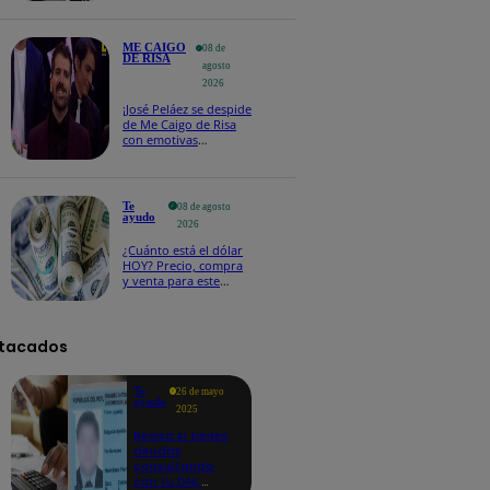
ME CAIGO
08 de
DE RISA
agosto
2026
¡José Peláez se despide
de Me Caigo de Risa
con emotivas
palabras: “Lo voy a
extrañar muchísimo”!
Te
08 de agosto
ayudo
2026
¿Cuánto está el dólar
HOY? Precio, compra
y venta para este
sábado 8 de agosto
tacados
Te
26 de mayo
ayudo
2025
Revisa si tienes
deudas
consultando
con tu DNI: