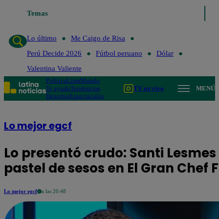
Lo último
Temas
Me Caigo de Risa
Perú Decide 2026
Fútbol peruano
Lo último
Me Caigo de Risa
Perú Decide 2026
Fútbol peruano
Dólar
Valentina Valiente
Política
Lima
Mundo
Te ayudo
Tendencias
TV en vivo
MENÚ
Deportes
Espectáculos
Lo mejor egcf
Lo presentó crudo: Santi Lesmes 
pastel de sesos en El Gran Che
Lo mejor egcf
a las 20:48