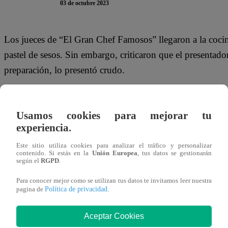
03 de octubre 2023
Los jueces de “El Gran Chef Famosos” llegaron a la cocin
pastel de sesos. Sin embargo, criticaron que el presentador
preparación, lo presentó crudo.
El primero en opinar fue Giacomo Bocchio: “No está delici
tiempo de cocción a la masa. Tal vez un puntito más de sa
Usamos cookies para mejorar tu
veo que los cortes de seso están un poquito grandes. No
experiencia.
sangre”.
Este sitio utiliza cookies para analizar el tráfico y personalizar
contenido. Si estás en la
Unión Europea
, tus datos se gestionarán
según el
RGPD
.
Este martes 3 de octubre, Josi Martínez, Mariella Zanetti 
Gran Chef Famosos” para evitar la eliminación y llegar a la
Para conocer mejor como se utilizan tus datos te invitamos leer nuestra
Política de privacidad
pagina de
.
embargo, uno deberá abandonar la competencia de Latin
Aceptar Cookies