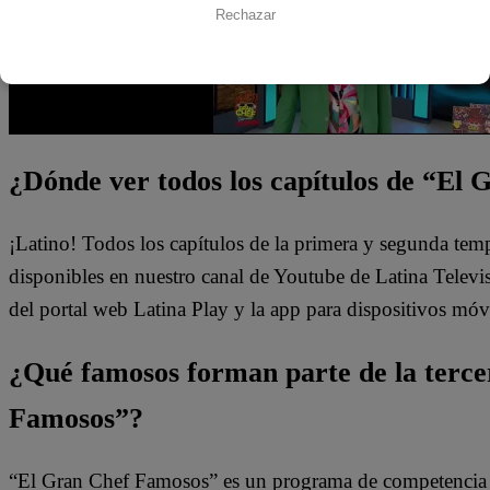
Rechazar
¿Dónde ver todos los capítulos de “El
¡Latino! Todos los capítulos de la primera y segunda te
disponibles en nuestro canal de Youtube de Latina Telev
del portal web Latina Play y la app para dispositivos móvi
¿Qué famosos forman parte de la terc
Famosos”?
“El Gran Chef Famosos” es un programa de competencia do