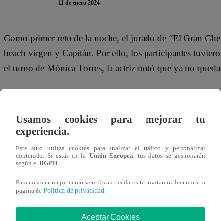
11 de enero 2024
Como primer reto de la noche, el jurado de “El Gran Che
beach virgen y Capitán. Por ello, los participantes tuvier
el turno de Mónica Torres, la actriz notó que ya no queda
“Chicos, se llevaron todos los cubos de hielo, han dejado
adentro, ni un cubito de hielo”, dijo indignada.
Usamos cookies para mejorar tu
experiencia.
Este jueves 11 de enero, se transmite un nuevo capítulo
noche, Armando Machuca, Milene Vázquez, Mauricio Me
Este sitio utiliza cookies para analizar el tráfico y personalizar
contenido. Si estás en la
Unión Europea
, tus datos se gestionarán
Christian Ysla presentarán su mejor sazón a los jueces par
según el
RGPD
.
conseguirán?
Para conocer mejor como se utilizan tus datos te invitamos leer nuestra
Política de privacidad
pagina de
.
Aceptar Cookies