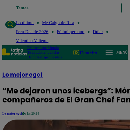
Temas
Lo último
Me Caigo de R
Lo último
Me Caigo de Risa
Perú Decide 2026
Fútbol peruano
Dólar
Valentina Valiente
Política
Lima
Mundo
Te ayudo
Tendencias
TV en vivo
MENÚ
Deportes
Espectáculos
Lo mejor egcf
“Me dejaron unos icebergs”: Món
compañeros de El Gran Chef Fa
Lo mejor egcf
a las 20:14