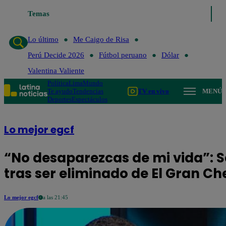
Temas
Lo último
Me Caigo de Risa
Perú Decide 2026
Fút
Lo último
Me Caigo de Risa
Perú Decide 2026
Fútbol peruano
Dólar
Valentina Valiente
Política
Lima
Mundo
Te ayudo
Tendencias
TV en vivo
MENÚ
Deportes
Espectáculos
Lo mejor egcf
“No desaparezcas de mi vida”: 
tras ser eliminado de El Gran C
Lo mejor egcf
a las 21:45