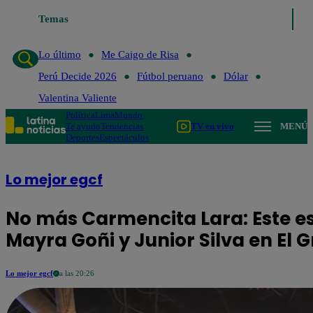
Temas
Lo último
Me Caigo de Risa
Per
Lo último
Me Caigo de Risa
Perú Decide 2026
Fútbol peruano
Dólar
Valentina Valiente
Política
Lima
Mundo
Te ayudo
Tendencias
TV en vivo
MENÚ
Deportes
Espectáculos
Lo mejor egcf
No más Carmencita Lara: Este es
Mayra Goñi y Junior Silva en El
Lo mejor egcf
a las 20:26