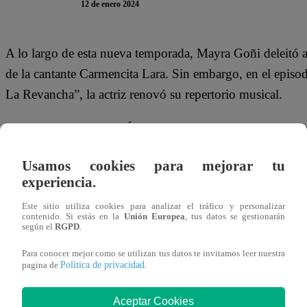
12 de enero 2024
A lo largo de esta nueva temporada, Mayra Goñi deleitó a 
de la cantante Carmencita Lara. Sin embargo, en el episo
La Revancha”, la actriz renovó su repertorio musical.
En lugar de cantar “El Árbol de Mi Casa”, Mayra Goñi e
su compañero Junior Silva. “Juliana es mala, pero tú Mayr
Usamos cookies para mejorar tu
Un día vamos a hacer un dúo, así como Jesse & Joy”, enfa
experiencia.
Este viernes 12 de enero, Armando Machuca, Mauricio Me
Este sitio utiliza cookies para analizar el tráfico y personalizar
contenido. Si estás en la
Unión Europea
, tus datos se gestionarán
Silva se enfrentan a la nueva Noche de Sentencia en “E
según el
RGPD
.
de ellos logrará salvarse de la Noche de Eliminación, ¿qu
Para conocer mejor como se utilizan tus datos te invitamos leer nuestra
Política de privacidad
pagina de
.
Aceptar Cookies