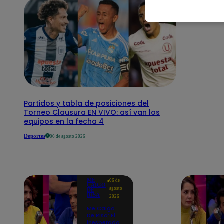
Partidos y tabla de posiciones del
Torneo Clausura EN VIVO: así van los
equipos en la fecha 4
Deportes
06 de agosto 2026
ME
06 de
CAIGO
agosto
DE
RISA
2026
Me Caigo
De Risa: El
inesperado