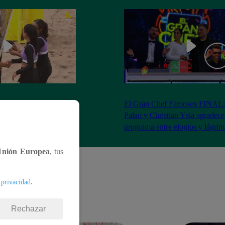
RA: José Peláez
El Gran Chef Famosos FINAL:
 se rapa tras la victoria
Palao y Christian Ysla agradece
AO
programa entre elogios y lágrim
Unión Europea
, tus
.
 privacidad
Rechazar