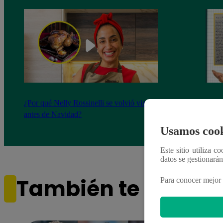
¿Por qué Nelly Rossinelli se volvió viral
La ca
antes de Navidad?
conmo
Usamos cook
Este sitio utiliza c
datos se gestionará
También te puede i
Para conocer mejor 