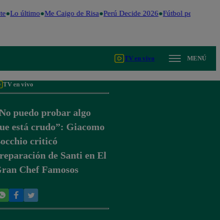
e
Lo último
Me Caigo de Risa
Perú Decide 2026
Fútbol peruano
Dó
TV en vivo
MENÚ
TV en vivo
No puedo probar algo
ue está crudo”: Giacomo
occhio criticó
reparación de Santi en El
ran Chef Famosos