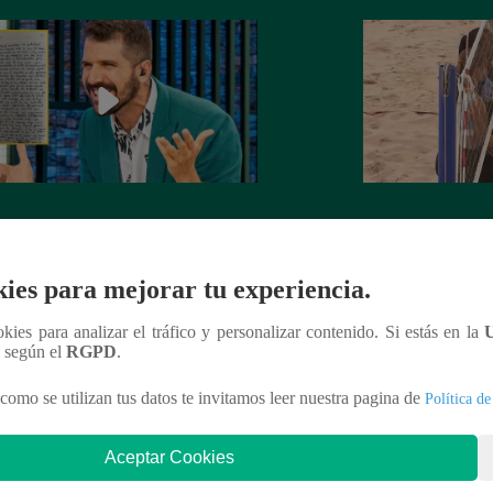
rta de despedida de José Peláez que
Hombre de PALAB
vió a los fans de “El Gran Chef”
cumple su apuesta y
de STEVE PAL
ies para mejorar tu experiencia.
ookies para analizar el tráfico y personalizar contenido. Si estás en la
n según el
RGPD
.
nteresar
como se utilizan tus datos te invitamos leer nuestra pagina de
Política de
Aceptar Cookies