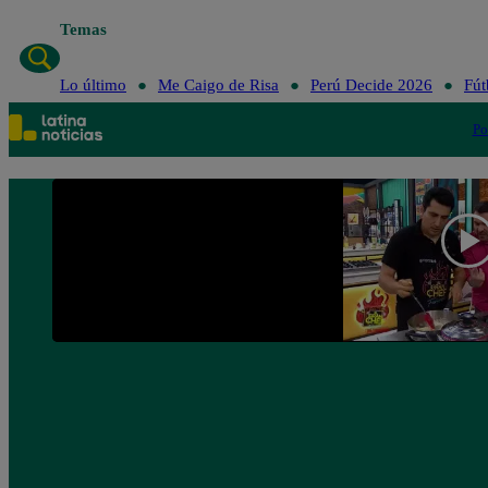
Temas
Lo último
Me Cai
Lo último
Me Caigo de Risa
Perú Decide 2026
Fút
Po