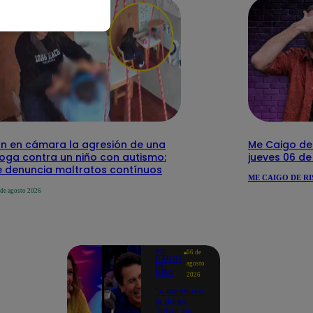
n en cámara la agresión de una
Me Caigo de 
loga contra un niño con autismo:
jueves 06 d
 denuncia maltratos contínuos
ME CAIGO DE RI
 de agosto 2026
ME
06 de
CAIGO
agosto
DE
RISA
2026
"A Machuca
le dicen
'Árbol sin