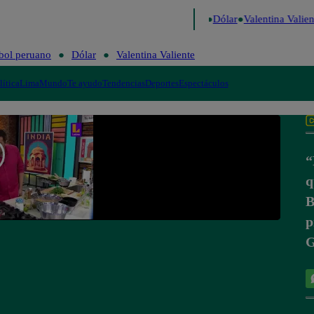
go de Risa
Perú Decide 2026
Fútbol peruano
Dólar
Valentina Valient
bol peruano
Dólar
Valentina Valiente
lítica
Lima
Mundo
Te ayudo
Tendencias
Deportes
Espectáculos
“
q
B
p
G