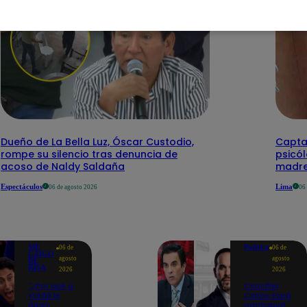
Dueño de La Bella Luz, Óscar Custodio,
Capta
rompe su silencio tras denuncia de
psicó
acoso de Naldy Saldaña
madre
Espectáculos
Lima
06 de agosto 2026
06
ME
Política
06 de
06 de
CAIGO
agosto
agosto
DE
RISA
2026
2026
"¿Por qué a
Canciller
Yiddá le
Carlos Espá
dicen
participirá