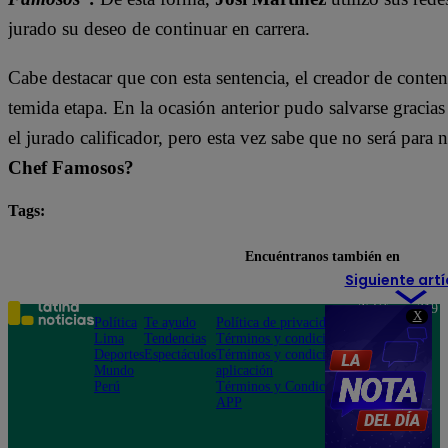
jurado su deseo de continuar en carrera.
Cabe destacar que con esta sentencia, el creador de cont
temida etapa. En la ocasión anterior pudo salvarse gracias
el jurado calificador, pero esta vez sabe que no será para n
Chef Famosos?
Tags:
destacada minuto
El Gran Chef Famosos
Encuéntranos también en
Siguiente artí
Teléfono: 219
X
Política
Te ayudo
Política de privacidad
1000
Lima
Tendencias
Términos y condiciones
Av. San
Deportes
Espectáculos
Términos y condiciones
Felipe 968
Mundo
aplicación
Jesús María
Perú
Términos y Condiciones
APP