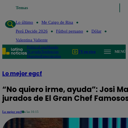
Temas
Lo último
Me Caigo de Risa
Perú Decide 2026
Fútbol 
Lo último
Me Caigo de Risa
Perú Decide 2026
Fútbol peruano
Dólar
Valentina Valiente
Política
Lima
Mundo
Te ayudo
Tendencias
TV en vivo
MENÚ
Deportes
Espectáculos
Lo mejor egcf
“No quiero irme, ayuda”: Josi Mar
jurados de El Gran Chef Famosos 
Lo mejor egcf
a las 16:15