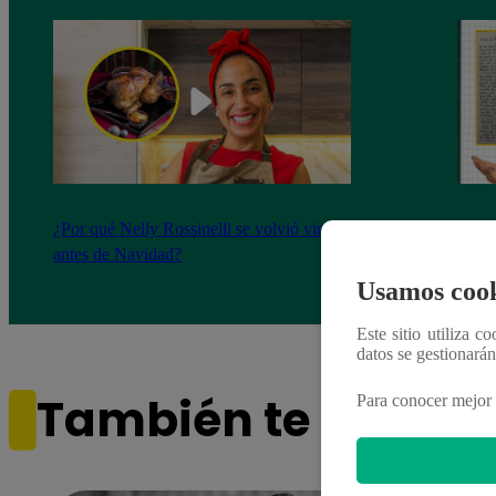
¿Por qué Nelly Rossinelli se volvió viral
La ca
antes de Navidad?
conmo
Usamos cook
Este sitio utiliza c
datos se gestionará
También te puede i
Para conocer mejor 