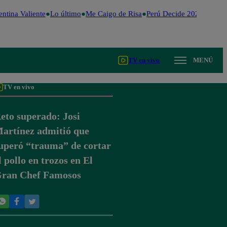
ntina Valiente
Lo último
Me Caigo de Risa
Perú Decide 2026
Fútbol
TV en vivo
MENÚ
TV en vivo
eto superado: Josi
artínez admitió que
uperó “trauma” de cortar
l pollo en trozos en El
ran Chef Famosos