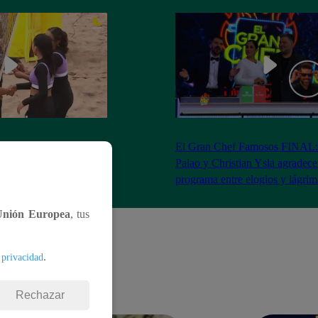
RA: José Peláez
El Gran Chef Famosos FINAL:
 se rapa tras la victoria
Palao y Christian Ysla agradece
AO
programa entre elogios y lágrim
Unión Europea
, tus
.
 privacidad
Rechazar