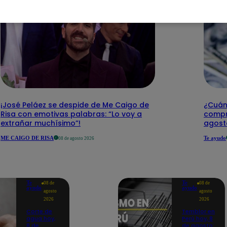
¡José Peláez se despide de Me Caigo de
¿Cuánt
Risa con emotivas palabras: “Lo voy a
compr
extrañar muchísimo”!
agost
ME CAIGO DE RISA
Te ayudo
08 de agosto 2026
Te
Te
08 de
08 de
ayudo
ayudo
agosto
agosto
2026
2026
Corte de
Temblor en
agua hoy,
Perú hoy, 8
8 de
de agosto: