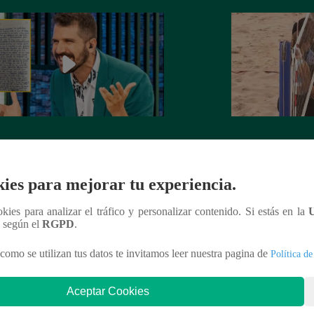
rta de despedida de José Peláez que
Hombre de PALAB
vió a los fans de “El Gran Chef”
cumple su apuesta y
de STEVE PAL
ies para mejorar tu experiencia.
ookies para analizar el tráfico y personalizar contenido. Si estás en la
n según el
RGPD
.
nteresar
como se utilizan tus datos te invitamos leer nuestra pagina de
Política de
Aceptar Cookies