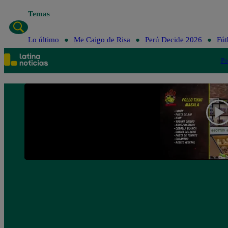
Temas
Lo úl
Lo último
Me Caigo de Risa
Perú Decide 2026
Fút
Po