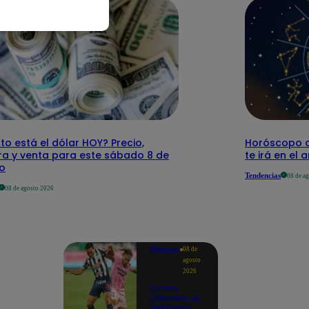
o está el dólar HOY? Precio,
Horóscopo d
a y venta para este sábado 8 de
te irá en el 
o
Tendencias
08 de a
08 de agosto 2026
Deportes
08 de
agosto
2026
Torneo
Clausura: ¿A
qué hora y