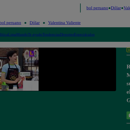
timo
Me Caigo de Risa
Perú Decide 2026
Fútbol peruano
Dólar
Vale
bol peruano
Dólar
Valentina Valiente
lítica
Lima
Mundo
Te ayudo
Tendencias
Deportes
Espectáculos
R
M
s
e
G