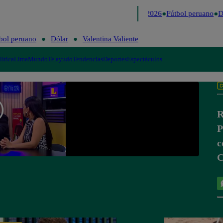
Lo último
Me Caigo de Risa
Perú Decide 2026
Fútbol peruano
Dó
bol peruano
Dólar
Valentina Valiente
lítica
Lima
Mundo
Te ayudo
Tendencias
Deportes
Espectáculos
R
P
c
C