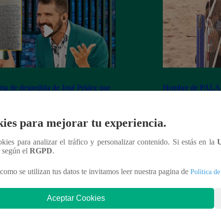
rta de despedida de José Peláez que
Hombre de PALAB
vió a los fans de “El Gran Chef”
cumple su apuesta y
de STEVE PAL
ies para mejorar tu experiencia.
ookies para analizar el tráfico y personalizar contenido. Si estás en la
n según el
RGPD
.
nteresar
como se utilizan tus datos te invitamos leer nuestra pagina de
Política de
Aceptar Cookies