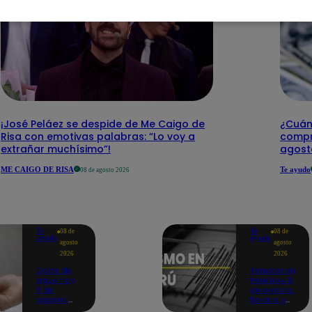
¡José Peláez se despide de Me Caigo de
¿Cuánt
Risa con emotivas palabras: “Lo voy a
compr
extrañar muchísimo”!
agost
ME CAIGO DE RISA
Te ayudo
08 de agosto 2026
Te
Te
08 de
08 de
ayudo
ayudo
agosto
agosto
2026
2026
Corte de
Temblor en
agua hoy,
Perú hoy, 8
8 de
de agosto:
agosto:
horario y
horarios y
epicentro