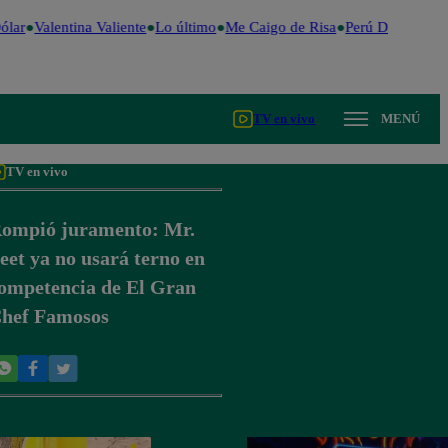
lar
Valentina Valiente
Lo último
Me Caigo de Risa
Perú Decide 202
TV en vivo
MENÚ
TV en vivo
ompió juramento: Mr.
eet ya no usará terno en
ompetencia de El Gran
hef Famosos