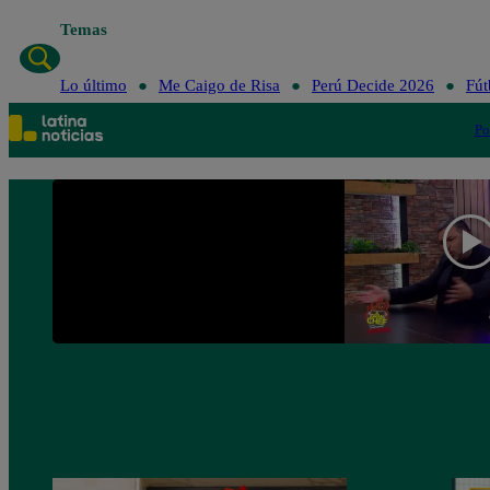
Temas
Lo último
Me Caigo de Risa
Perú Decide 2026
Fút
Po