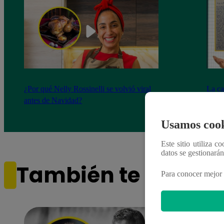
¿Por qué Nelly Rossinelli se volvió viral
La ca
antes de Navidad?
conmo
Usamos cook
Este sitio utiliza c
datos se gestionará
También te puede i
Para conocer mejor 