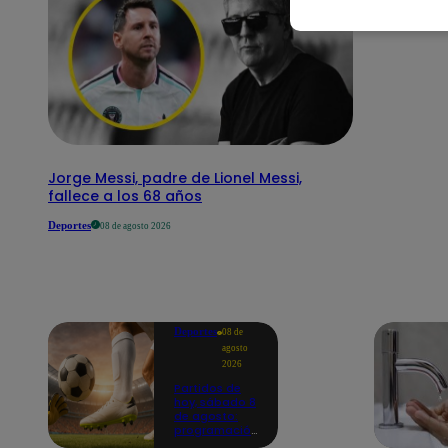
Jorge Messi, padre de Lionel Messi,
fallece a los 68 años
Deportes
08 de agosto 2026
Deportes
08 de
agosto
2026
Partidos de
hoy, sábado 8
de agosto:
programación
para ver