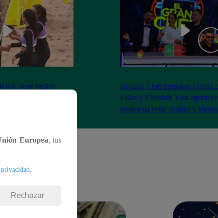
RA: José Peláez
El Gran Chef Famosos FINAL:
 se rapa tras la victoria
Palao y Christian Ysla agradece
AO
programa entre elogios y lágrim
Unión Europea
, tus
.
 privacidad
Rechazar