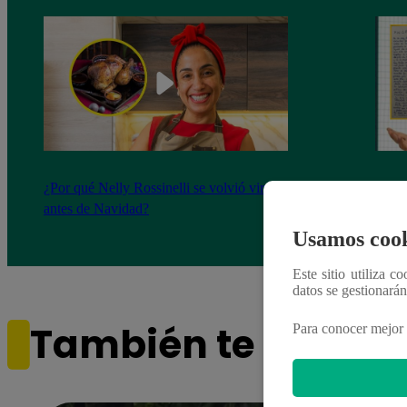
¿Por qué Nelly Rossinelli se volvió viral
La ca
antes de Navidad?
conmo
Usamos cook
Este sitio utiliza c
datos se gestionará
También te puede i
Para conocer mejor 