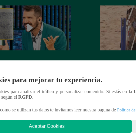
rta de despedida de José Peláez que
Hombre de PALAB
vió a los fans de “El Gran Chef”
cumple su apuesta y
de STEVE PAL
ies para mejorar tu experiencia.
ookies para analizar el tráfico y personalizar contenido. Si estás en la
n según el
RGPD
.
nteresar
como se utilizan tus datos te invitamos leer nuestra pagina de
Política de
Aceptar Cookies