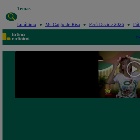
Temas
Lo último
Me Caigo de Risa
Perú Decide 2026
Fút
Po