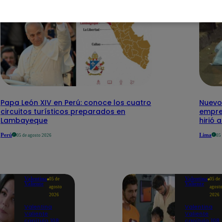
Papa León XIV en Perú: conoce los cuatro
Nuevo
circuitos turísticos preparados en
empre
Lambayeque
hirió 
Perú
Lima
05 de agosto 2026
05
Valentina
Valentina
05 de
05 de
Valiente
Valiente
agosto
agost
2026
2026
Valentina
Valentina
Valiente
Valiente
capítulo 108:
capítulo 108: