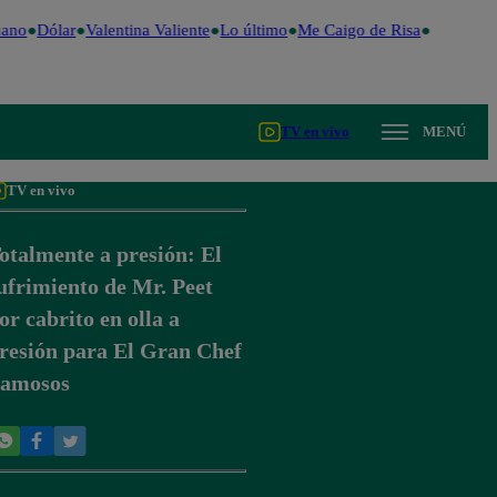
ano
Dólar
Valentina Valiente
Lo último
Me Caigo de Risa
Perú Deci
TV en vivo
MENÚ
TV en vivo
otalmente a presión: El
ufrimiento de Mr. Peet
or cabrito en olla a
resión para El Gran Chef
amosos