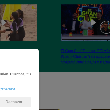
RA: José Peláez
El Gran Chef Famosos FINAL:
 se rapa tras la victoria
Palao y Christian Ysla agradece
AO
programa entre elogios y lágrim
Unión Europea
, tus
.
 privacidad
Rechazar