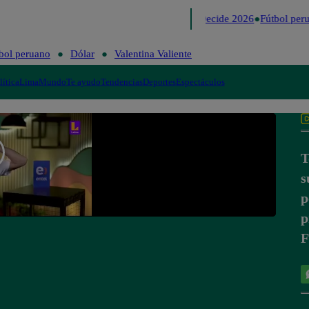
Lo último
Me Caigo de Risa
Perú Decide 2026
Fútbol peru
bol peruano
Dólar
Valentina Valiente
lítica
Lima
Mundo
Te ayudo
Tendencias
Deportes
Espectáculos
T
s
p
p
F