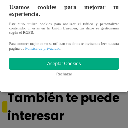
Usamos cookies para mejorar tu
experiencia.
Este sitio utiliza cookies para analizar el tráfico y personalizar
contenido. Si estás en la
Unión Europea
, tus datos se gestionarán
según el
RGPD
.
Para conocer mejor como se utilizan tus datos te invitamos leer nuestra
Política de privacidad
¿Por qué Nelly Rossinelli se volvió viral
La ca
pagina de
.
antes de Navidad?
conmo
Aceptar Cookies
Rechazar
También te puede
interesar