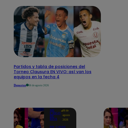
Partidos y tabla de posiciones del
Torneo Clausura EN VIVO: así van los
equipos en la fecha 4
Deportes
06 de agosto 2026
ME
06 de
CAIGO
agosto
DE
RISA
2026
Me Caigo