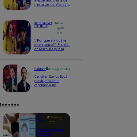
inesperado chiste de
tres actos de Manuel
Gold que hizo
explotar a todo el set
ME CAIGO
06 de
DE RISA
agosto
2026
"¿Por qué a Yiddá le
dicen tango?": El chiste
de Machuca que la
hizo reaccionar así en
Me caigo de risa
Política
06 de agosto 2026
Canciller Carlos Espá
participirá en la
ceremonia de
posesión presidencial
de Abelardo de la
Espriella en Colombia
tacados
Te
26 de mayo
ayudo
2025
Revisa si tienes
deudas