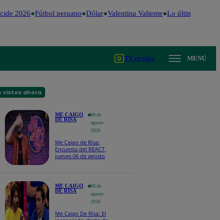
de 2026
Fútbol peruano
Dólar
Valentina Valiente
Lo último
Me Caigo
TV en vivo
MENÚ
 vistos ahora
ME CAIGO
06 de
DE RISA
agosto
2026
Me Caigo de Risa:
Encuesta del REACT,
jueves 06 de agosto
ME CAIGO
06 de
DE RISA
agosto
2026
Me Caigo De Risa: El