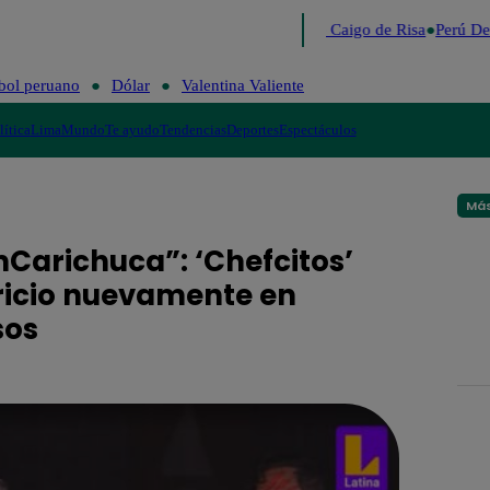
Lo último
Me Caigo de Risa
Perú Deci
bol peruano
Dólar
Valentina Valiente
lítica
Lima
Mundo
Te ayudo
Tendencias
Deportes
Espectáculos
Más
arichuca”: ‘Chefcitos’
icio nuevamente en
sos