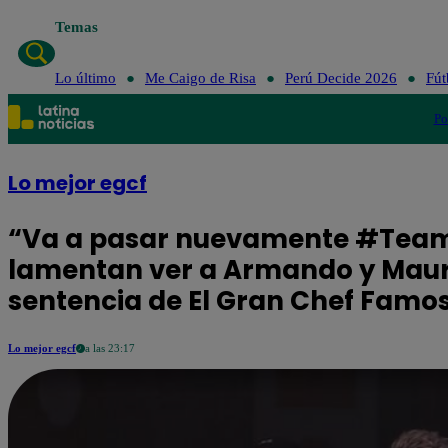
Temas
Lo último
Me Caigo de Risa
Perú Decide 2026
Fút
Po
Lo mejor egcf
“Va a pasar nuevamente #TeamC
lamentan ver a Armando y Maur
sentencia de El Gran Chef Famo
Lo mejor egcf
a las 23:17