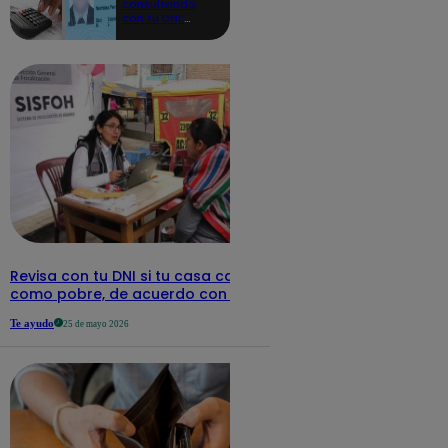
consultando
con tu DNI:
aquí los
detalles
Revisa con tu DNI si tu casa califica
como pobre, de acuerdo con el Sisfoh
Te ayudo
25 de mayo 2026