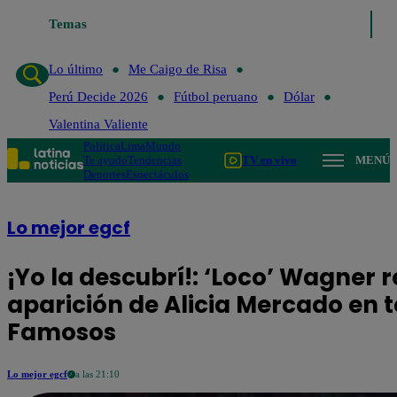
Temas
Lo último
Me Caigo de Risa
Perú 
Lo último
Me Caigo de Risa
Perú Decide 2026
Fútbol peruano
Dólar
Valentina Valiente
Política
Lima
Mundo
Te ayudo
Tendencias
TV en vivo
MENÚ
Deportes
Espectáculos
Lo mejor egcf
¡Yo la descubrí!: ‘Loco’ Wagner 
aparición de Alicia Mercado en te
Famosos
Lo mejor egcf
a las 21:10