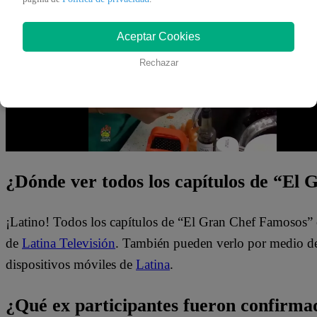
conseguirán?
Aceptar Cookies
Rechazar
¿Dónde ver todos los capítulos de “El
¡Latino! Todos los capítulos de “El Gran Chef Famosos” 
de
Latina Televisión
. También pueden verlo por medio del
dispositivos móviles de
Latina
.
¿Qué ex participantes fueron confirma