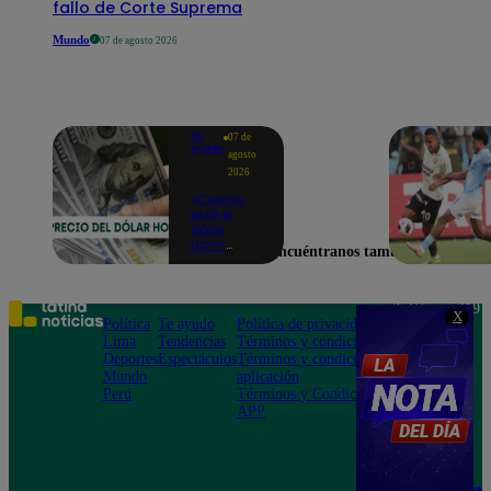
fallo de Corte Suprema
Mundo
07 de agosto 2026
Te
07 de
ayudo
agosto
2026
¿Cuánto
está el
dólar
HOY?
Encuéntranos también en
Precio,
compra y
venta para
este
Teléfono: 219
X
viernes 7
Política
Te ayudo
Política de privacidad
1000
de agosto
Lima
Tendencias
Términos y condiciones
Av. San
Deportes
Espectáculos
Términos y condiciones
Felipe 968
Mundo
aplicación
Jesús María
Perú
Términos y Condiciones
APP