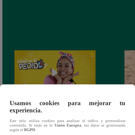
Usamos cookies para mejorar tu
Nelly Rossinelli estrena ‘¿Cuál es tu
Homb
experiencia.
Pedido?’: “Este programa me permite ser
cumpl
más yo” | ENTREVISTA
de 
Este sitio utiliza cookies para analizar el tráfico y personalizar
contenido. Si estás en la
Unión Europea
, tus datos se gestionarán
según el
RGPD
.