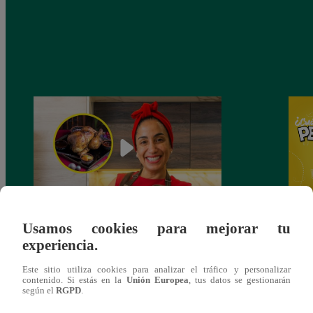
Usamos cookies para mejorar tu
¿Por qué Nelly Rossinelli se volvió viral
Nelly
experiencia.
antes de Navidad?
Pedid
más 
Este sitio utiliza cookies para analizar el tráfico y personalizar
contenido. Si estás en la
Unión Europea
, tus datos se gestionarán
según el
RGPD
.