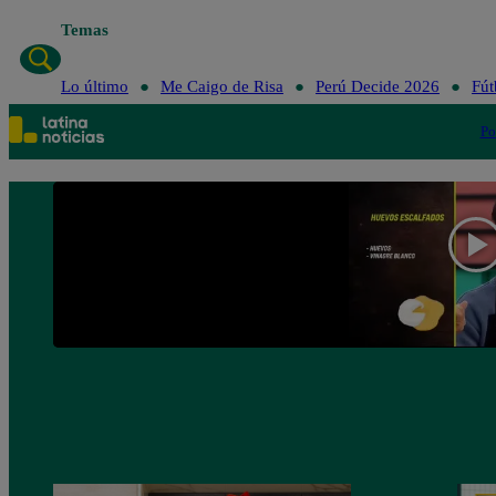
Temas
Lo último
Me Caigo de Risa
Perú Decide 2026
Fút
Po