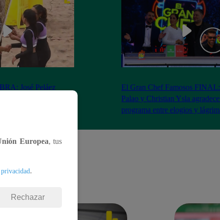
RA: José Peláez
El Gran Chef Famosos FINAL:
 se rapa tras la victoria
Palao y Christian Ysla agradece
AO
programa entre elogios y lágrim
Unión Europea
, tus
.
 privacidad
Rechazar