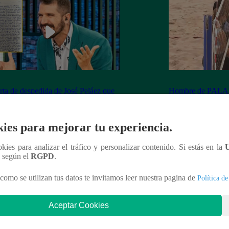
rta de despedida de José Peláez que
Hombre de PALAB
vió a los fans de “El Gran Chef”
cumple su apuesta y
de STEVE PAL
ies para mejorar tu experiencia.
ookies para analizar el tráfico y personalizar contenido. Si estás en la
n según el
RGPD
.
nteresar
como se utilizan tus datos te invitamos leer nuestra pagina de
Política de
Aceptar Cookies