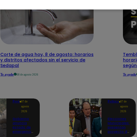
Corte de agua hoy, 8 de agosto: horarios
Temblo
y distritos afectados sin el servicio de
horari
Sedapal
según
Te ayudo
Te ayudo
08 de agosto 2026
Perú
Política
07 de
07 de
agosto
agosto
2026
2026
Gobierno
Elecciones
anuncia
Municipales:
estado de
presentan
emergencia
proyecto de
en siete
ley para