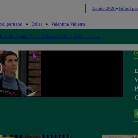
Lo último
Me Caigo de Risa
Perú Decide 2026
Fútbol per
bol peruano
Dólar
Valentina Valiente
lítica
Lima
Mundo
Te ayudo
Tendencias
Deportes
Espectáculos
E
V