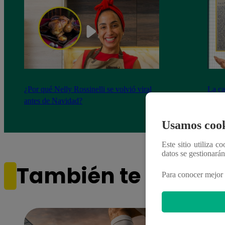
¿Por qué Nelly Rossinelli se volvió viral
La ca
antes de Navidad?
conmo
Usamos cook
Este sitio utiliza c
datos se gestionará
También te puede i
Para conocer mejor 