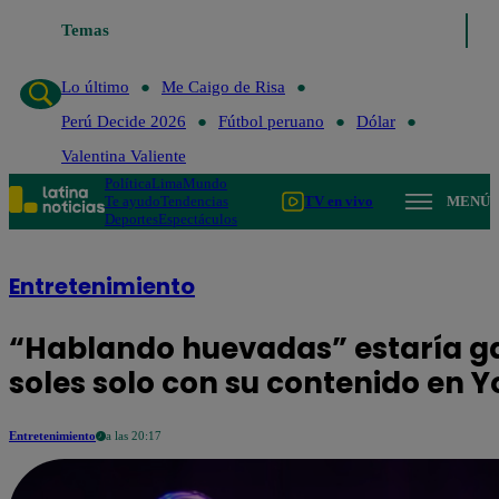
Temas
Lo último
Me Caigo de Risa
Perú
Lo último
Me Caigo de Risa
Perú Decide 2026
Fútbol peruano
Dólar
Valentina Valiente
Política
Lima
Mundo
Te ayudo
Tendencias
TV en vivo
MENÚ
Deportes
Espectáculos
Entretenimiento
“Hablando huevadas” estaría g
soles solo con su contenido en 
Entretenimiento
a las 20:17