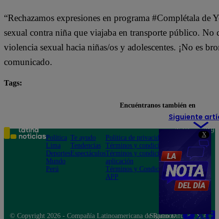
“Rechazamos expresiones en programa #Complétala de Yo
sexual contra niña que viajaba en transporte público. No
violencia sexual hacia niñas/os y adolescentes. ¡No es bro
comunicado.
Tags:
Hablando huevadas
Encuéntranos también en
Siguiente artí
Teléfono: 219
X
Política
Te ayudo
Política de privacidad
1000
Lima
Tendencias
Términos y condiciones
Av. San
Deportes
Espectáculos
Términos y condiciones
Felipe 968
Mundo
aplicación
Jesús María
Perú
Términos y Condiciones
APP
© Copyright 2026 - Compañía Latinoamericana de Radio Difusión S.A.
Síguenos