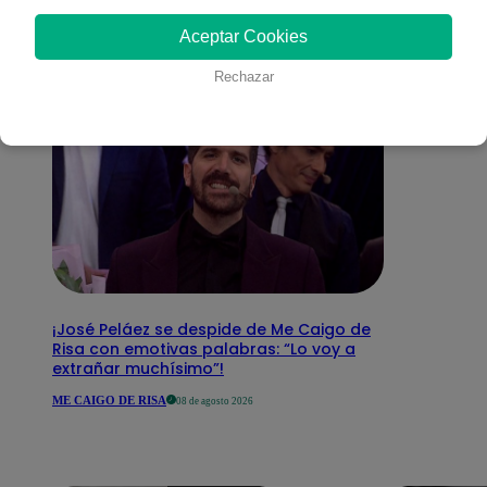
interesar
Aceptar Cookies
Rechazar
¡José Peláez se despide de Me Caigo de
Risa con emotivas palabras: “Lo voy a
extrañar muchísimo”!
ME CAIGO DE RISA
08 de agosto 2026