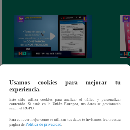
Huella Digital: conoce las webs y
Conoc
aplicaciones para realizar trámites
una e
Usamos cookies para mejorar tu
experiencia.
Este sitio utiliza cookies para analizar el tráfico y personalizar
contenido. Si estás en la
Unión Europea
, tus datos se gestionarán
según el
RGPD
.
También te puede
Para conocer mejor como se utilizan tus datos te invitamos leer nuestra
Política de privacidad
pagina de
.