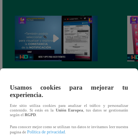
Huella Digital: conoce las webs y
Conoc
aplicaciones para realizar trámites
una e
Usamos cookies para mejorar tu
experiencia.
Este sitio utiliza cookies para analizar el tráfico y personalizar
contenido. Si estás en la
Unión Europea
, tus datos se gestionarán
según el
RGPD
.
También te puede
Para conocer mejor como se utilizan tus datos te invitamos leer nuestra
Política de privacidad
pagina de
.