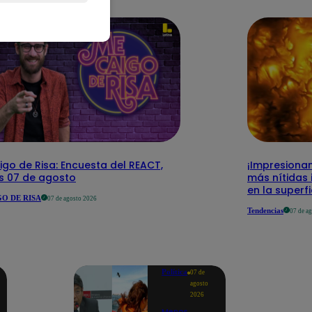
go de Risa: Encuesta del REACT,
¡Impresionan
es 07 de agosto
más nítidas
en la superfi
O DE RISA
07 de agosto 2026
Tendencias
07 de a
Política
07 de
agosto
2026
Menos