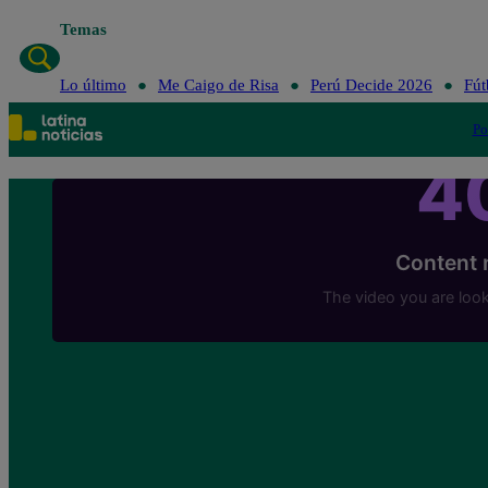
Temas
Lo último
Me Caigo de Risa
Perú Decide 2026
Fút
Po