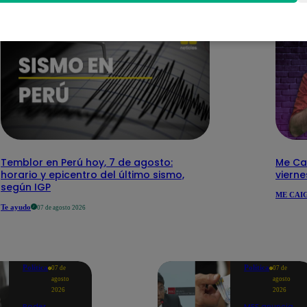
Temblor en Perú hoy, 7 de agosto:
Me Cai
horario y epicentro del último sismo,
viern
según IGP
ME CAIG
Te ayudo
07 de agosto 2026
Política
Política
07 de
07 de
agosto
agosto
2026
2026
Poder
MEF anuncia