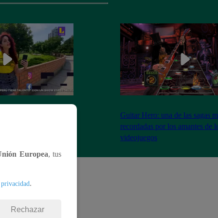
26 de Marzo
Guitar Hero: una de las sagas 
recordadas por los amantes de l
videojuegos
Unión Europea
, tus
.
 privacidad
Rechazar