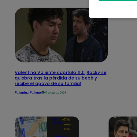
Valentina Valiente capítulo 110: ¡Rocky se
quiebra tras la pérdida de su bebé y
recibe el apoyo de su familia!
Valentina Valiente
07 de agosto 2026
Te
07 de
ayudo
agosto
2026
Dólar en