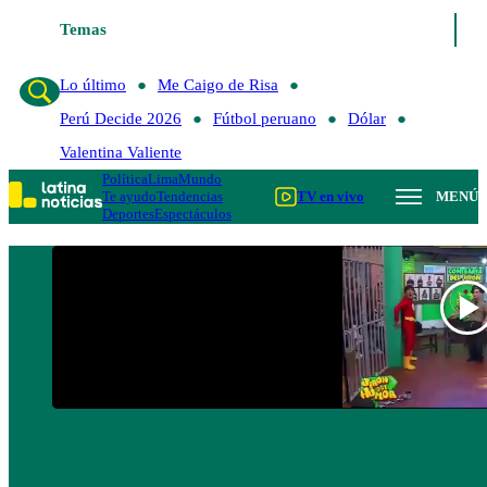
Lo último
Temas
Me Caigo de Risa
Perú Decide 2026
Fútbol peruano
Lo último
Me Caigo de Risa
Perú Decide 2026
Fútbol peruano
Dólar
Valentina Valiente
Política
Lima
Mundo
Te ayudo
Tendencias
TV en vivo
MENÚ
Deportes
Espectáculos