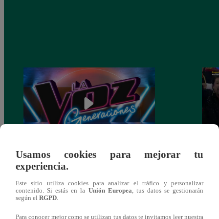
Usamos cookies para mejorar tu
La Voz Generaciones – Sábado 14 de
Los D
experiencia.
enero del 2023 – Programa completo
cant
Este sitio utiliza cookies para analizar el tráfico y personalizar
contenido. Si estás en la
Unión Europea
, tus datos se gestionarán
según el
RGPD
.
Para conocer mejor como se utilizan tus datos te invitamos leer nuestra