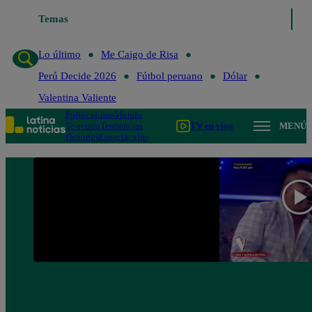
Temas
Lo último
Me Caigo de 
Lo último
Me Caigo de Risa
Perú Decide 2026
Fútbol peruano
Dólar
Valentina Valiente
Política
Lima
Mundo
Te ayudo
Tendencias
TV en vivo
MENÚ
Deportes
Espectáculos