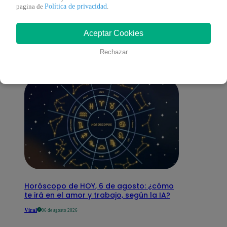
También te puede
Política de privacidad
pagina de
.
Aceptar Cookies
interesar
Rechazar
Horóscopo de HOY, 6 de agosto: ¿cómo
te irá en el amor y trabajo, según la IA?
Viral
06 de agosto 2026